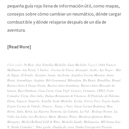
pequeña guía roja llena de información útil, como mapas,
consejos sobre cómo cambiar un neumático, dónde cargar
combustible y dónde relajarse después de un día de
aventura.
Read More
Filed under
50 Best
,
chef
,
Estrellas Michelin
,
Guia Michelin
Tagged
1884 Francis
Mallmann
,
4ta Pared
,
5 Suelos - Cocina de Finca
,
Abrasado
,
Ácido
,
Ajo Negro - Mar
de Tapas
,
Al Fondo
,
Alcanfor
,
Anafe
,
Anchoíta
,
Angélica Cocina Maestra
,
Anna
Bistró
,
Assemblage
,
Azafrán
,
Bib Gourmand
,
Bibendum
,
Bis Bistró
,
Brindillas
,
Brutal
,
Buenos Aires A Fuego Fuerte
,
Buenos Aires Aramburu
,
Buenos Aires Mercado de
Liniers
,
Buri Omakase
,
Casa Cavia
,
Casa Vigil
,
Caseros
,
Centauro
,
CHUI
,
Corte
Comedor
,
Crizia
,
Don Julio
,
Duhau Restaurant & Vinoteca
,
El Preferido de Palermo
,
Elena
,
Espacio Trapiche
,
Estrella Verde Michelin
,
Evelia
,
Fervor
,
Fico
,
Fogón Asado
,
Fogón Cocina de Viñedo
,
Franca - Fuego y Vino
,
Gioia Cocina Botánica
,
Han
,
Horta
,
Julia
,
Kōnā
,
La Alacena Trattoria
,
La Cabaña
,
La Vid - Bodega Norton
,
La
VidA
,
Las Lilas
,
Los Bocheros
,
Marti
,
Martino Wines
,
Mendoza Quimera Bistro
,
Mengano
,
Michel Rolland Grill & Wine
,
Michelin Guide
,
Mishiguene
,
MN Santa Inés
N
,
Narda Comedor”
,
Niño gordo
,
Osadia de crear
,
Osaka Concepción Picarón
,