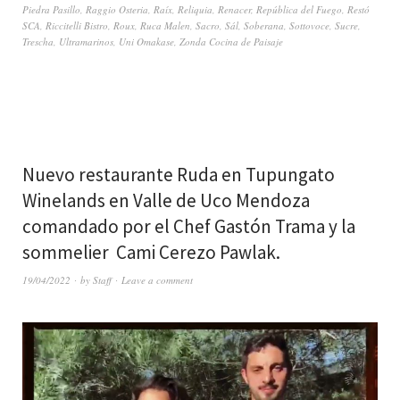
Piedra Pasillo
,
Raggio Osteria
,
Raíx
,
Reliquia
,
Renacer
,
República del Fuego
,
Restó
SCA
,
Riccitelli Bistro
,
Roux
,
Ruca Malen
,
Sacro
,
Sál
,
Soberana
,
Sottovoce
,
Sucre
,
Trescha
,
Ultramarinos
,
Uni Omakase
,
Zonda Cocina de Paisaje
Nuevo restaurante Ruda en Tupungato
Winelands en Valle de Uco Mendoza
comandado por el Chef Gastón Trama y la
sommelier Cami Cerezo Pawlak.
19/04/2022
by
Staff
Leave a comment