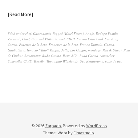
Read More
Filed under
chef
,
Gastronomia
Tagged
(Hotel Fierro)
,
Anafe
,
Bodega Familia
Zuccardi
,
Cami
,
Casa del Visitante
,
chef
,
CHUI
,
Cocina Estacional
,
Constanza
Cerezo
,
Federico de la Reta
,
Francisco de la Reta
,
Franco Yannelli
,
Gaston
,
Gualtallary.
,
Ignacio “Tato” Vargas
,
Julia
,
Los Galgos
,
mendoza
,
Pan & Oliva)
,
Pcia
de Chubut
,
Restaurante Ruda Cocina
,
Restó SCA
,
Ruda Cocina
,
sommelier
,
Sommelier CAVE
,
Trevelin
,
Tupungato Winelands
,
Uco Restaurante
,
valle de uco
© 2026
Zarpado.
Powered by
WordPress
Theme: Weta by
Elmastudio
.