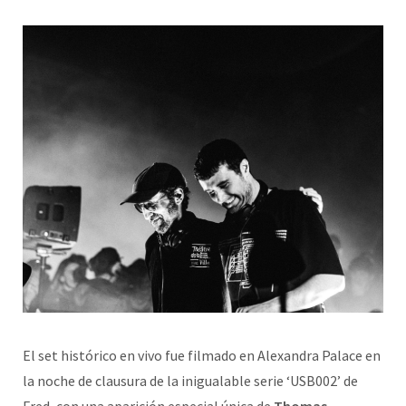
El set histórico en vivo fue filmado en Alexandra Palace en
la noche de clausura de la inigualable serie ‘USB002’ de