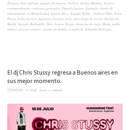
Torrejon
,
Anti catálogo
,
apuntes de proceso
,
Archivo
,
Archivo Ramirez
,
bocetos
,
correspondencia
,
cuadernos personales
,
Daniela Lucena
,
diseñador
,
diseño de
indumentaria
,
en Multiplicidad
,
Ernesto Mecc
,
Estudio ZkySky.
,
Fashion Films
,
Feliza
Pintos
,
fichas técnicas
,
figurines y bocetos
,
fotos
,
fotos detrás de escena
,
Fundación
Medifé
,
Gonzalo Barbadillo
,
libro
,
Lorena Tenuta
,
memorias de viajes
,
Moda
,
pablo
ramirez
,
proceso creativo
,
registro de desfiles
,
scrapbook
,
Sebastián Rodríguez
El dj Chris Stussy regresa a Buenos aires en
sus mejor momento.
22/04/2026
by
Staff
Leave a comment