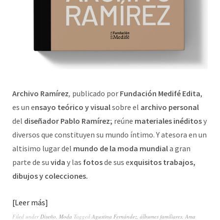
Archivo Ramírez
,
publicado por
Fundación Medifé Edita
,
es un e
nsayo teórico y visual
sobre el
archivo personal
del
diseñador Pablo Ramírez;
reúne
materiales inéditos
y
diversos que constituyen su mundo íntimo. Y atesora en un
altisimo lugar del
mundo de la moda mundial
a gran
parte de su
vida
y las
fotos
de sus e
xquisitos trabajos,
dibujos y colecciones.
Leer más
Filed under
Diseño
,
Moda
Tagged
Agustina Fernández
,
álbumes familiares
,
Ama