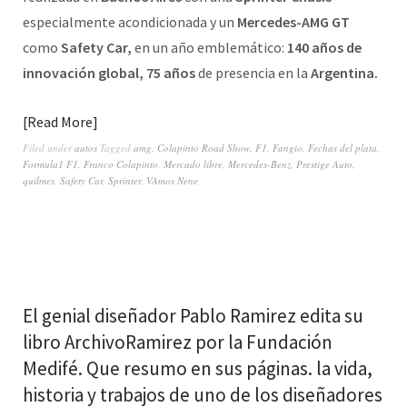
especialmente acondicionada y un
Mercedes-AMG GT
como
Safety Car,
en un año emblemático:
140 años de
innovación global, 75 años
de presencia en la
Argentina.
Read More
Filed under
autos
Tagged
amg
,
Colapinto Road Show
,
F1
,
Fangio
,
Fechas del plata
,
Formula1 F1
,
Franco Colapinto
,
Mercado libre
,
Mercedes-Benz
,
Prestige Auto
,
quilmes
,
Safety Car
,
Sprinter
,
VAmos Nene
El genial diseñador Pablo Ramirez edita su
libro ArchivoRamirez por la Fundación
Medifé. Que resumo en sus páginas. la vida,
historia y trabajos de uno de los diseñadores