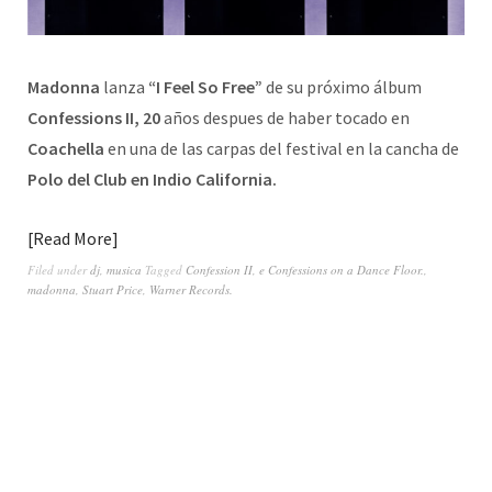
Madonna
lanza
“I Feel So Free”
de su próximo álbum
Confessions II, 20
años despues de haber tocado en
Coachella
en una de las carpas del festival en la cancha de
Polo del Club en Indio California.
Read More
Filed under
dj
,
musica
Tagged
Confession II
,
e Confessions on a Dance Floor.
,
madonna
,
Stuart Price
,
Warner Records.