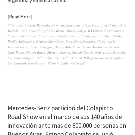
Argentina y América Latina.
Read More
Filed under
50 Best
,
Bartender
,
chef
,
chef argentino
,
drinks
,
Festival
,
Festivales
,
Guia
Michelin
,
vino
,
vinos
Tagged
Alo's Bistro
,
Alvaro Clavijo
,
BA Capital Gastronómica
,
Bodega Luigi Bosca.
,
Caio Yokota
,
Calesita
,
Cepas
,
El Papagayo
,
Esteban Ovalle
,
Freddy Andreasson
,
Germán Sitz y Pedro Peña
,
Gran Dabbang
,
Gustav vocke
,
Janaina Torres
,
Javier Rodriguez
,
Juan PAblo Raide
,
Kamel Abi Hassan
,
lacoste
,
Luigi Bosca
,
Marcos Baeza
,
Mariano Ramon
,
Nicolás Tykocki
,
Niño gordo
,
Pablo del
Río
,
Pedro Bargero
,
Pedro Chavarria
,
Pedro Peña
,
St. Pellegrino
,
Tássia Magalhães
Leo Lanussol
,
Tres Monos y
,
Victor Valadão
,
Walter Lui
Mercedes-Benz participó del Colapinto
Road Show en el marco de sus 140 años de
innovación ante mas de 600.000 personas en
Buenos Aires. Franco Colapinto se lució