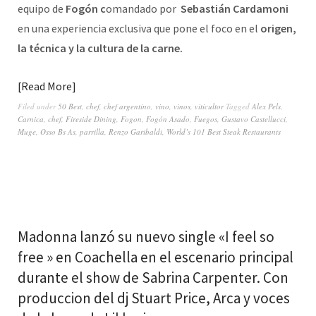
equipo de
Fogón c
omandado por
Sebastián Cardamoni
en una experiencia exclusiva que pone el foco en el
origen,
la técnica y la cultura de la carne.
Read More
Filed under
50 Best
,
chef
,
chef argentino
,
vino
,
vinos
,
viticultor
Tagged
Alex Pels
,
Carnica
,
chef
,
Fireside Dining
,
Fogon
,
Fogón Asado
,
Fuegos
,
Gustavo Castellucci
,
Muge
,
Osso Bs As
,
parrilla
,
Renzo Garibaldi
,
World’s 101 Best Steak Restaurants
Madonna lanzó su nuevo single «I feel so
free » en Coachella en el escenario principal
durante el show de Sabrina Carpenter. Con
produccion del dj Stuart Price, Arca y voces