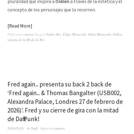
pluralidad que inspira a
Osklen
a través de la estética y el
concepto de los personajes que lo recorren.
Read More
Filed under
musica
Tagged
Fashio Rio
,
Felipe Metsavaht
,
Oskar Metsavaht
,
Osklen
,
semana de la Moda de Rio
Fred again.. presenta su back 2 back de
‘Fred again.. & Thomas Bangalter (USB002,
Alexandra Palace, Londres 27 de febrero de
2026)’. Fred y su cierre de gira con la mitad
de Daft Punk!
20/04/2026
by
Staff
Leave a comment