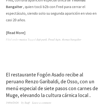
Fred, con una aparición especial única de
Thomas
Bangalter
, quien tocó b2b con Fred para cerrar el
espectáculo, siendo solo su segunda aparición en vivo en
casi 20 años.
Read More
Filed under
musica
Tagged
daft punk
,
Fread Agin
,
thomas bangalter
El restaurante Fogón Asado recibe al
peruano Renzo Garibaldi, de Osso, con un
menú especial de siete pasos con carnes de
Muge, elevando la cultura cárnica local .
19/04/2026
by
Staff
Leave a comment