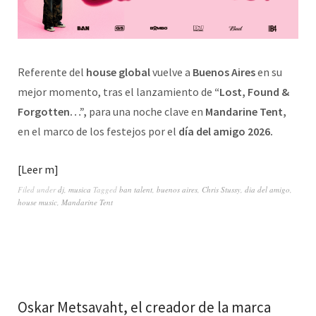
Referente del
house global
vuelve a
Buenos Aires
en su
mejor momento, tras el lanzamiento de
“Lost, Found &
Forgotten…”,
para una noche clave en
Mandarine Tent,
en el marco de los festejos por el
día del amigo 2026.
Leer m
Filed under
dj
,
musica
Tagged
ban talent
,
buenos aires
,
Chris Stussy
,
dia del amigo
,
house music
,
Mandarine Tent
Oskar Metsavaht, el creador de la marca