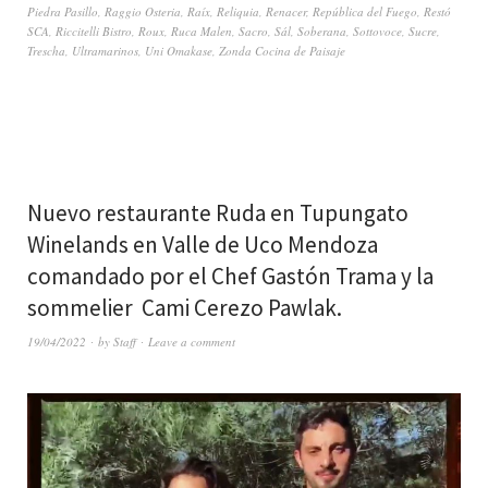
Piedra Pasillo
,
Raggio Osteria
,
Raíx
,
Reliquia
,
Renacer
,
República del Fuego
,
Restó
SCA
,
Riccitelli Bistro
,
Roux
,
Ruca Malen
,
Sacro
,
Sál
,
Soberana
,
Sottovoce
,
Sucre
,
Trescha
,
Ultramarinos
,
Uni Omakase
,
Zonda Cocina de Paisaje
Nuevo restaurante Ruda en Tupungato
Winelands en Valle de Uco Mendoza
comandado por el Chef Gastón Trama y la
sommelier Cami Cerezo Pawlak.
19/04/2022
by
Staff
Leave a comment