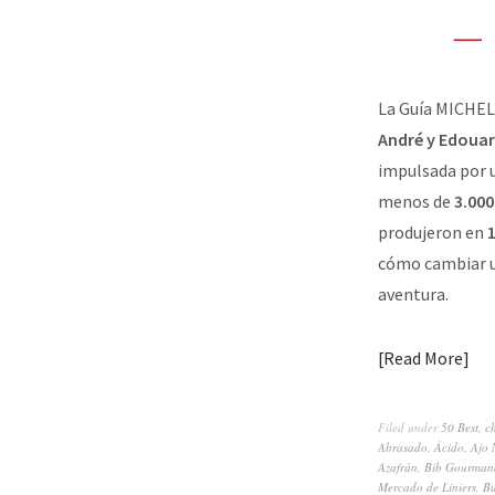
La Guía MICHELI
André y Edouar
impulsada por u
menos de
3.000
produjeron en
cómo cambiar u
aventura.
Read More
Filed under
50 Best
,
c
Abrasado
,
Ácido
,
Ajo 
Azafrán
,
Bib Gourman
Mercado de Liniers
,
Bu