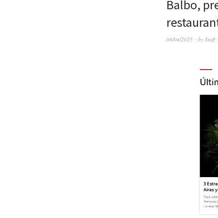
Balbo, pr
restauran
08/04/2025
by
Staff