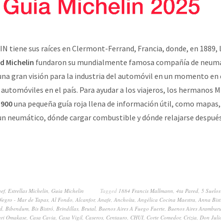
N tiene sus raíces en Clermont-Ferrand, Francia, donde, en 1889,
d Michelin
fundaron su mundialmente famosa compañía de neumá
na gran visión para la industria del automóvil en un momento en 
automóviles en el país. Para ayudar a los viajeros, los hermanos M
1900
una pequeña guía roja llena de información útil, como mapas,
n neumático, dónde cargar combustible y dónde relajarse después 
hef
,
Estrellas Michelin
,
Guia Michelin
Tagged
1884 Francis Mallmann
,
4ta Pared
,
5 Suelos
Negro - Mar de Tapas
,
Al Fondo
,
Alcanfor
,
Anafe
,
Anchoíta
,
Angélica Cocina Maestra
,
Anna Bist
d
,
Bibendum
,
Bis Bistró
,
Brindillas
,
Brutal
,
Buenos Aires A Fuego Fuerte
,
Buenos Aires Arambur
ri Omakase
,
Casa Cavia
,
Casa Vigil
,
Caseros
,
Centauro
,
CHUI
,
Corte Comedor
,
Crizia
,
Don Juli