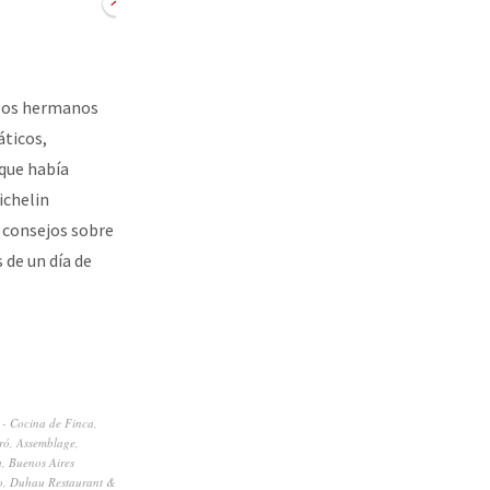
 los hermanos
ticos,
que había
ichelin
 consejos sobre
de un día de
 - Cocina de Finca
,
ró
,
Assemblage
,
u
,
Buenos Aires
o
,
Duhau Restaurant &