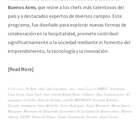
Buenos Aires
,
que reúne a los chefs más talentosos del
país y a destacados expertos de diversos campos. Este
programa, fue diseñado para explorar nuevas formas de
colaboración en la hospitalidad, promete contribuir
significativamente a la sociedad mediante el fomento del
emprendimiento, la tecnología y la innovación.
Read More
Filed under
50 Best
,
chef
,
chef argentino
,
vino
,
vinos
Tagged
AHRCC
,
Aramburu
,
Casa Cavia
,
Casa Vigil
,
chef
,
chef de Kalma Resto
,
Culinary
,
Diez Comunicacion
,
El
papagayo Cordoba
,
Ente de Turismo
,
estrella MICHELIN
,
Facundo Kelemen
,
Gonzalo Aramburu
,
Guia Michelin
,
Javier Rodríguez
,
Jorge Monopoli
,
Maria Sance
,
Mengano
,
Ministerio de Desarrollo Económico de la Ciudad de Buenos Aires
,
Mónica
Albirzu
,
TASTE
,
Tierra del Fuego
,
Tomás Treschanski
,
Trescha
,
ulieta Caruso