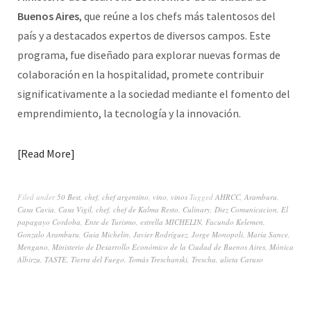
Buenos Aires
,
que reúne a los chefs más talentosos del
país y a destacados expertos de diversos campos. Este
programa, fue diseñado para explorar nuevas formas de
colaboración en la hospitalidad, promete contribuir
significativamente a la sociedad mediante el fomento del
emprendimiento, la tecnología y la innovación.
Read More
Filed under
50 Best
,
chef
,
chef argentino
,
vino
,
vinos
Tagged
AHRCC
,
Aramburu
,
Casa Cavia
,
Casa Vigil
,
chef
,
chef de Kalma Resto
,
Culinary
,
Diez Comunicacion
,
El
papagayo Cordoba
,
Ente de Turismo
,
estrella MICHELIN
,
Facundo Kelemen
,
Gonzalo Aramburu
,
Guia Michelin
,
Javier Rodríguez
,
Jorge Monopoli
,
Maria Sance
,
Mengano
,
Ministerio de Desarrollo Económico de la Ciudad de Buenos Aires
,
Mónica
Albirzu
,
TASTE
,
Tierra del Fuego
,
Tomás Treschanski
,
Trescha
,
ulieta Caruso