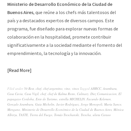
Ministerio de Desarrollo Económico de la Ciudad de
Buenos Aires
,
que reúne a los chefs más talentosos del
país y a destacados expertos de diversos campos. Este
programa, fue diseñado para explorar nuevas formas de
colaboración en la hospitalidad, promete contribuir
significativamente a la sociedad mediante el fomento del
emprendimiento, la tecnología y la innovación.
Read More
Filed under
50 Best
,
chef
,
chef argentino
,
vino
,
vinos
Tagged
AHRCC
,
Aramburu
,
Casa Cavia
,
Casa Vigil
,
chef
,
chef de Kalma Resto
,
Culinary
,
Diez Comunicacion
,
El
papagayo Cordoba
,
Ente de Turismo
,
estrella MICHELIN
,
Facundo Kelemen
,
Gonzalo Aramburu
,
Guia Michelin
,
Javier Rodríguez
,
Jorge Monopoli
,
Maria Sance
,
Mengano
,
Ministerio de Desarrollo Económico de la Ciudad de Buenos Aires
,
Mónica
Albirzu
,
TASTE
,
Tierra del Fuego
,
Tomás Treschanski
,
Trescha
,
ulieta Caruso