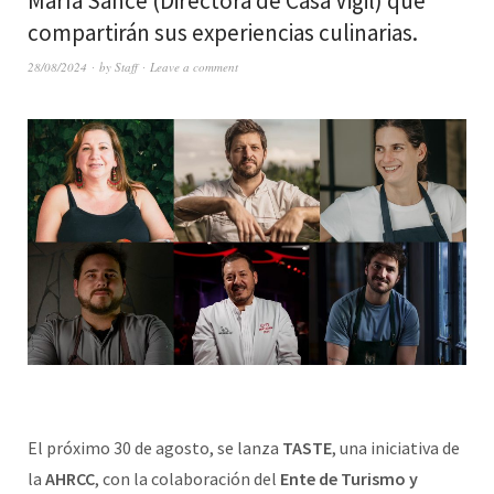
María Sance (Directora de Casa Vigil) que
compartirán sus experiencias culinarias.
28/08/2024
by
Staff
Leave a comment
El próximo 30 de agosto, se lanza
TASTE
, una iniciativa de
la
AHRCC
, con la colaboración del
Ente de Turismo y