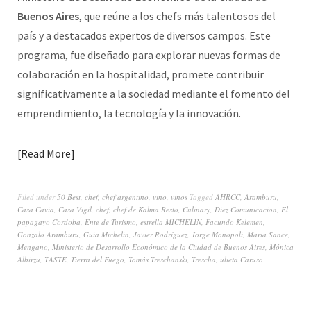
Buenos Aires
,
que reúne a los chefs más talentosos del
país y a destacados expertos de diversos campos. Este
programa, fue diseñado para explorar nuevas formas de
colaboración en la hospitalidad, promete contribuir
significativamente a la sociedad mediante el fomento del
emprendimiento, la tecnología y la innovación.
Read More
Filed under
50 Best
,
chef
,
chef argentino
,
vino
,
vinos
Tagged
AHRCC
,
Aramburu
,
Casa Cavia
,
Casa Vigil
,
chef
,
chef de Kalma Resto
,
Culinary
,
Diez Comunicacion
,
El
papagayo Cordoba
,
Ente de Turismo
,
estrella MICHELIN
,
Facundo Kelemen
,
Gonzalo Aramburu
,
Guia Michelin
,
Javier Rodríguez
,
Jorge Monopoli
,
Maria Sance
,
Mengano
,
Ministerio de Desarrollo Económico de la Ciudad de Buenos Aires
,
Mónica
Albirzu
,
TASTE
,
Tierra del Fuego
,
Tomás Treschanski
,
Trescha
,
ulieta Caruso