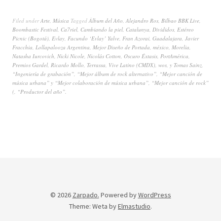
Filed under
Arte
,
Música
Tagged
Álbum del Año
,
Alejandro Ros
,
Bilbao BBK Live
,
Boombastic Festival
,
Ca7riel
,
Cambiando la piel
,
Catalunya
,
Divididos
,
Estéreo
Picnic (Bogotá)
,
Evlay
,
Facundo ‘Evlay’ Yalve
,
Fran Azorai
,
Guadalajara
,
Javier
Fracchia
,
Lollapalooza Argentina
,
Mejor Diseño de Portada
,
méxico
,
Morelia
,
Natasha Iurcovich
,
Nicki Nicole
,
Nicolás Cotton
,
Oscuro Éxtasis
,
PortAmérica
,
Premios Gardel
,
Ricardo Mollo
,
Terrassa
,
Vive Latino (CMDX)
,
wos
,
y Tomas Sainz
,
“Ingeniería de grabación”
,
“Mejor álbum de rock alternativo”
,
“Mejor canción de
música urbana” y “Mejor colaboración de música urbana”
,
“Mejor canción de rock”
(
,
“Productor del año”.
© 2026
Zarpado.
Powered by
WordPress
Theme: Weta by
Elmastudio
.