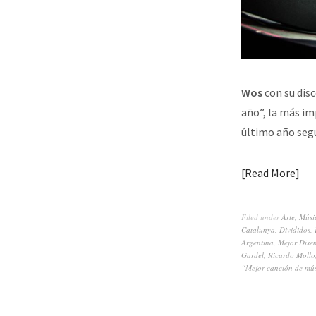
Wos
con su dis
año”, la más im
último año se
Read More
Filed under
Arte
,
Músi
Catalunya
,
Divididos
,
Argentina
,
Mejor Dise
Gardel
,
Ricardo Mollo
“Mejor canción de mú