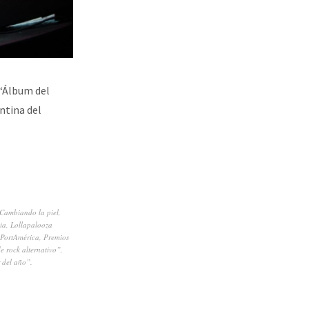
 “Álbum del
ntina del
Cambiando la piel
,
ia
,
Lollapalooza
PortAmérica
,
Premios
e rock alternativo”
,
 del año”.