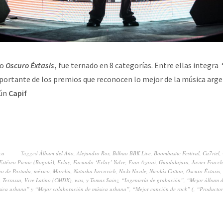
co
Oscuro Éxtasis
,
fue ternado en 8 categorías. Entre ellas integra
portante de los premios que reconocen lo mejor de la música arge
gún
Capif
ca
Tagged
Álbum del Año
,
Alejandro Ros
,
Bilbao BBK Live
,
Boombastic Festival
,
Ca7riel
,
Estéreo Picnic (Bogotá)
,
Evlay
,
Facundo ‘Evlay’ Yalve
,
Fran Azorai
,
Guadalajara
,
Javier Fracch
ño de Portada
,
méxico
,
Morelia
,
Natasha Iurcovich
,
Nicki Nicole
,
Nicolás Cotton
,
Oscuro Éxtasis
,
,
Terrassa
,
Vive Latino (CMDX)
,
wos
,
y Tomas Sainz
,
“Ingeniería de grabación”
,
“Mejor álbum d
sica urbana” y “Mejor colaboración de música urbana”
,
“Mejor canción de rock” (
,
“Productor