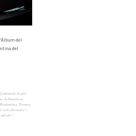
 “Álbum del
ntina del
Cambiando la piel
,
ia
,
Lollapalooza
PortAmérica
,
Premios
e rock alternativo”
,
 del año”.