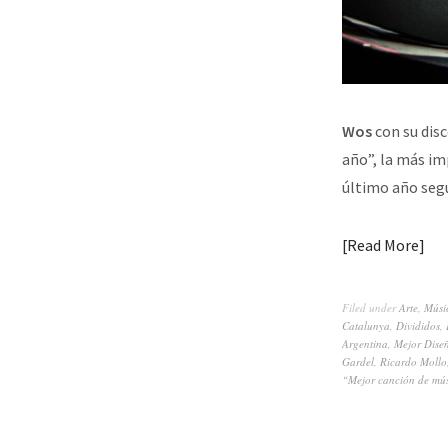
Wos
con su dis
año”, la más im
último año se
Read More
Filed under
Arte
,
Músi
Catalunya
,
Divididos
,
Argentina
,
Mejor Dise
Gardel
,
Ricardo Mollo
“Mejor canción de mú