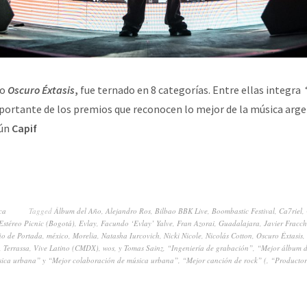
co
Oscuro Éxtasis
,
fue ternado en 8 categorías. Entre ellas integra
portante de los premios que reconocen lo mejor de la música arge
gún
Capif
ca
Tagged
Álbum del Año
,
Alejandro Ros
,
Bilbao BBK Live
,
Boombastic Festival
,
Ca7riel
,
Estéreo Picnic (Bogotá)
,
Evlay
,
Facundo ‘Evlay’ Yalve
,
Fran Azorai
,
Guadalajara
,
Javier Fracch
ño de Portada
,
méxico
,
Morelia
,
Natasha Iurcovich
,
Nicki Nicole
,
Nicolás Cotton
,
Oscuro Éxtasis
,
,
Terrassa
,
Vive Latino (CMDX)
,
wos
,
y Tomas Sainz
,
“Ingeniería de grabación”
,
“Mejor álbum d
sica urbana” y “Mejor colaboración de música urbana”
,
“Mejor canción de rock” (
,
“Productor