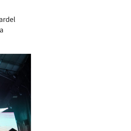
ardel
na