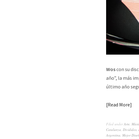
Wos
con su dis
año”, la más im
último año se
Read More
Filed under
Arte
,
Músi
Catalunya
,
Divididos
,
Argentina
,
Mejor Dise