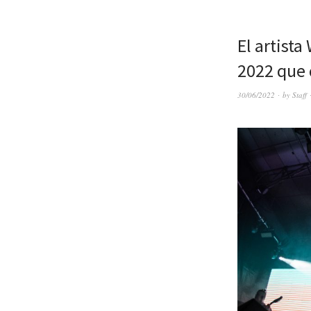
El artist
2022 que 
30/06/2022
by
Staff