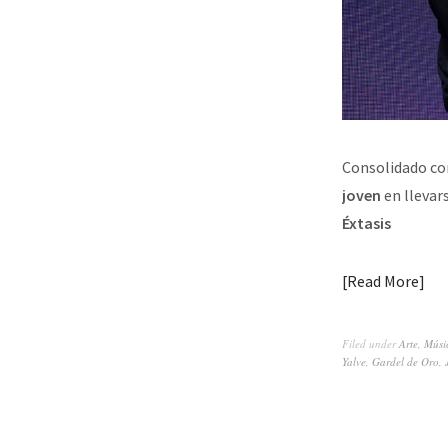
Consolidado co
joven
en llevars
Éxtasis
Read More
Filed under
Arte
,
Músi
Yalve
,
Gardel de Oro
,