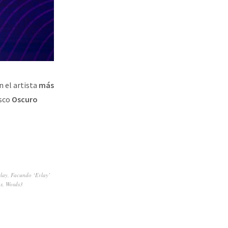
n el artista
más
isco
Oscuro
lay
,
Facundo ‘Evlay’
s
,
Wosds3