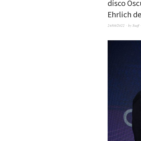
disco Oscu
Ehrlich d
24/08/2022
by
Staff