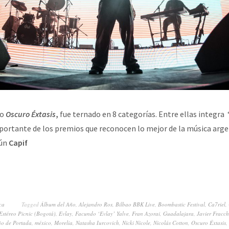
co
Oscuro Éxtasis
,
fue ternado en 8 categorías. Entre ellas integra
portante de los premios que reconocen lo mejor de la música arge
gún
Capif
ca
Tagged
Álbum del Año
,
Alejandro Ros
,
Bilbao BBK Live
,
Boombastic Festival
,
Ca7riel
,
Estéreo Picnic (Bogotá)
,
Evlay
,
Facundo ‘Evlay’ Yalve
,
Fran Azorai
,
Guadalajara
,
Javier Fracch
ño de Portada
,
méxico
,
Morelia
,
Natasha Iurcovich
,
Nicki Nicole
,
Nicolás Cotton
,
Oscuro Éxtasis
,