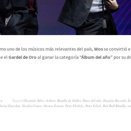
mo uno de los músicos más relevantes del país,
Wos
se convirtió e
e el
Gardel de Oro
al ganar la categoría
“Álbum del año”
por su d
ca
Tagged
(Facundo Yalve
,
Achino
,
Batalla de Gallos
,
Disco del año
,
Doguito Records
,
Ev
Javier Fracchia
,
Nicolás Cotton
,
Oscuro Éxtasis
,
Peter Ehrlich.
,
Peter Erlich
,
Red Bull BAtalla
,
wo