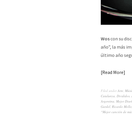
Wos
con su dis
año”, la más im
último año se
Read More
Filed under
Arte
,
Músi
Catalunya
,
Divididos
,
Argentina
,
Mejor Dise
Gardel
,
Ricardo Mollo
“Mejor canción de mú