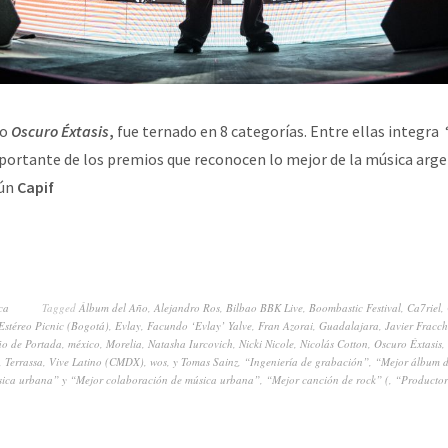
co
Oscuro Éxtasis
,
fue ternado en 8 categorías. Entre ellas integra
portante de los premios que reconocen lo mejor de la música arge
gún
Capif
ca
Tagged
Álbum del Año
,
Alejandro Ros
,
Bilbao BBK Live
,
Boombastic Festival
,
Ca7riel
,
Estéreo Picnic (Bogotá)
,
Evlay
,
Facundo ‘Evlay’ Yalve
,
Fran Azorai
,
Guadalajara
,
Javier Fracch
ño de Portada
,
méxico
,
Morelia
,
Natasha Iurcovich
,
Nicki Nicole
,
Nicolás Cotton
,
Oscuro Éxtasis
,
,
Terrassa
,
Vive Latino (CMDX)
,
wos
,
y Tomas Sainz
,
“Ingeniería de grabación”
,
“Mejor álbum d
sica urbana” y “Mejor colaboración de música urbana”
,
“Mejor canción de rock” (
,
“Productor