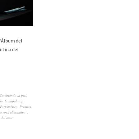
 “Álbum del
ntina del
Cambiando la piel
,
ia
,
Lollapalooza
PortAmérica
,
Premios
e rock alternativo”
,
 del año”.