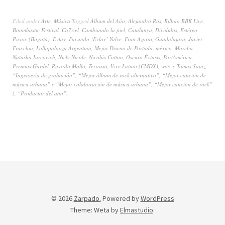
Filed under
Arte
,
Música
Tagged
Álbum del Año
,
Alejandro Ros
,
Bilbao BBK Live
,
Boombastic Festival
,
Ca7riel
,
Cambiando la piel
,
Catalunya
,
Divididos
,
Estéreo
Picnic (Bogotá)
,
Evlay
,
Facundo ‘Evlay’ Yalve
,
Fran Azorai
,
Guadalajara
,
Javier
Fracchia
,
Lollapalooza Argentina
,
Mejor Diseño de Portada
,
méxico
,
Morelia
,
Natasha Iurcovich
,
Nicki Nicole
,
Nicolás Cotton
,
Oscuro Éxtasis
,
PortAmérica
,
Premios Gardel
,
Ricardo Mollo
,
Terrassa
,
Vive Latino (CMDX)
,
wos
,
y Tomas Sainz
,
“Ingeniería de grabación”
,
“Mejor álbum de rock alternativo”
,
“Mejor canción de
música urbana” y “Mejor colaboración de música urbana”
,
“Mejor canción de rock”
(
,
“Productor del año”.
© 2026
Zarpado.
Powered by
WordPress
Theme: Weta by
Elmastudio
.