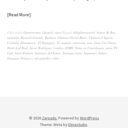
Read More
Filed under
Gastronomia
,
Lifestyle
,
vinos
Tagged
Allrightsreserved
,
Arturo M. Bas
,
australia
,
Bernard Arnault.
,
Burdeos
,
Château Cheval Blanc
,
Château d’Yquem
,
Cordoba
,
Dinamarca.
,
El Papagayo
,
El viajante
,
entrevista
,
foto
,
Gran Cru Classe
,
Hotel Azul Real
,
Javier Rodríguez
,
londres
,
LVMH
,
Noma en Copenhague
,
peru
,
PS
Café
,
Saint-Émilion
,
Santiago del Estero
,
Santiago Lena
,
Sauternes
,
Sidney
,
Singapur
,
Tetsuya’s
,
tuti gianakis
,
video
© 2026
Zarpado.
Powered by
WordPress
Theme: Weta by
Elmastudio
.