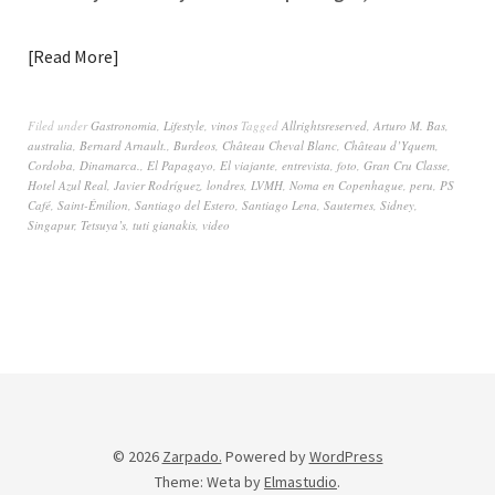
Read More
Filed under
Gastronomia
,
Lifestyle
,
vinos
Tagged
Allrightsreserved
,
Arturo M. Bas
,
australia
,
Bernard Arnault.
,
Burdeos
,
Château Cheval Blanc
,
Château d’Yquem
,
Cordoba
,
Dinamarca.
,
El Papagayo
,
El viajante
,
entrevista
,
foto
,
Gran Cru Classe
,
Hotel Azul Real
,
Javier Rodríguez
,
londres
,
LVMH
,
Noma en Copenhague
,
peru
,
PS
Café
,
Saint-Émilion
,
Santiago del Estero
,
Santiago Lena
,
Sauternes
,
Sidney
,
Singapur
,
Tetsuya’s
,
tuti gianakis
,
video
© 2026
Zarpado.
Powered by
WordPress
Theme: Weta by
Elmastudio
.