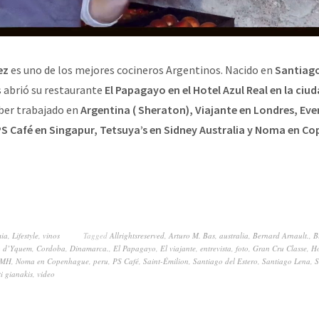
ez
es uno de los mejores cocineros Argentinos. Nacido en
Santiago
s abrió su restaurante
El Papagayo en el Hotel Azul Real en la ci
ber trabajado en
Argentina ( Sheraton), Viajante en Londres, Ev
PS Café en Singapur, Tetsuya’s en Sidney Australia y Noma en C
mia
,
Lifestyle
,
vinos
Tagged
Allrightsreserved
,
Arturo M. Bas
,
australia
,
Bernard Arnault.
,
B
u d’Yquem
,
Cordoba
,
Dinamarca.
,
El Papagayo
,
El viajante
,
entrevista
,
foto
,
Gran Cru Classe
,
Ho
VMH
,
Noma en Copenhague
,
peru
,
PS Café
,
Saint-Émilion
,
Santiago del Estero
,
Santiago Lena
,
S
ti gianakis
,
video