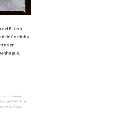
 del Estero
udad de Cordoba
entos en
openhague,
urdeos
,
Château
tel Azul Real
,
Javier
auternes
,
Sidney
,