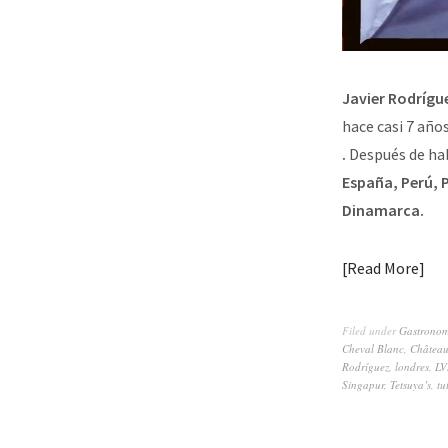
Javier Rodrígu
hace casi 7 año
.
Después de ha
España, Perú, 
Dinamarca.
Read More
Filed under
Gastrono
Cheval Blanc
,
Châtea
Rodríguez
,
londres
,
L
Singapur
,
Tetsuya’s
,
tu