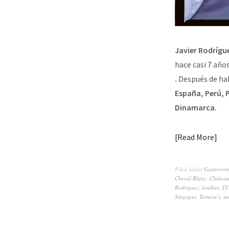
Javier Rodrígu
hace casi 7 año
.
Después de ha
España, Perú, 
Dinamarca.
Read More
Filed under
Gastrono
Cheval Blanc
,
Châtea
Rodríguez
,
londres
,
L
Singapur
,
Tetsuya’s
,
tu