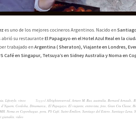
ez
es uno de los mejores cocineros Argentinos. Nacido en
Santiago
s abrió su restaurante
El Papagayo en el Hotel Azul Real en la ci
ber trabajado en
Argentina ( Sheraton), Viajante en Londres, Ev
PS Café en Singapur, Tetsuya’s en Sidney Australia y Noma en C
mia
,
Lifestyle
,
vinos
Tagged
Allrightsreserved
,
Arturo M. Bas
,
australia
,
Bernard Arnault.
,
B
u d’Yquem
,
Cordoba
,
Dinamarca.
,
El Papagayo
,
El viajante
,
entrevista
,
foto
,
Gran Cru Classe
,
Ho
VMH
,
Noma en Copenhague
,
peru
,
PS Café
,
Saint-Émilion
,
Santiago del Estero
,
Santiago Lena
,
S
ti gianakis
,
video