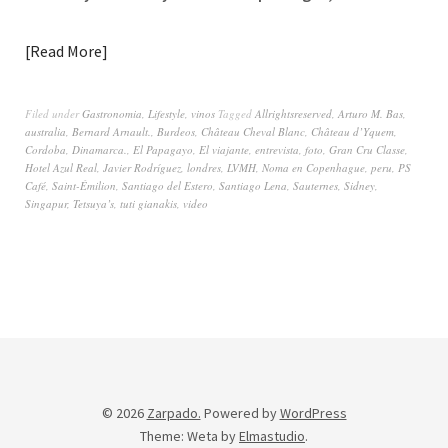
Read More
Filed under
Gastronomia
,
Lifestyle
,
vinos
Tagged
Allrightsreserved
,
Arturo M. Bas
,
australia
,
Bernard Arnault.
,
Burdeos
,
Château Cheval Blanc
,
Château d’Yquem
,
Cordoba
,
Dinamarca.
,
El Papagayo
,
El viajante
,
entrevista
,
foto
,
Gran Cru Classe
,
Hotel Azul Real
,
Javier Rodríguez
,
londres
,
LVMH
,
Noma en Copenhague
,
peru
,
PS
Café
,
Saint-Émilion
,
Santiago del Estero
,
Santiago Lena
,
Sauternes
,
Sidney
,
Singapur
,
Tetsuya’s
,
tuti gianakis
,
video
© 2026
Zarpado.
Powered by
WordPress
Theme: Weta by
Elmastudio
.