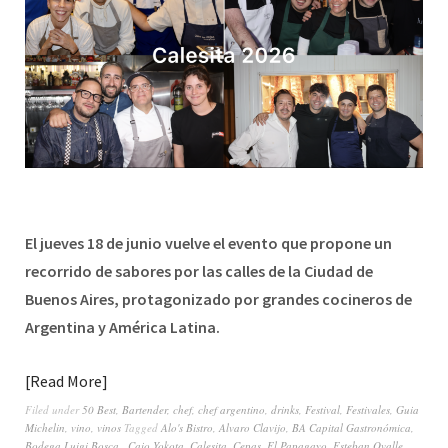
El jueves 18 de junio vuelve el evento que propone un
recorrido de sabores por las calles de la Ciudad de
Buenos Aires, protagonizado por grandes cocineros de
Argentina y América Latina.
Read More
Filed under
50 Best
,
Bartender
,
chef
,
chef argentino
,
drinks
,
Festival
,
Festivales
,
Guia
Michelin
,
vino
,
vinos
Tagged
Alo's Bistro
,
Alvaro Clavijo
,
BA Capital Gastronómica
,
Bodega Luigi Bosca.
,
Caio Yokota
,
Calesita
,
Cepas
,
El Papagayo
,
Esteban Ovalle
,