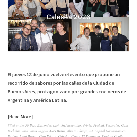
El jueves 18 de junio vuelve el evento que propone un
recorrido de sabores por las calles de la Ciudad de
Buenos Aires, protagonizado por grandes cocineros de
Argentina y América Latina.
Read More
Filed under
50 Best
,
Bartender
,
chef
,
chef argentino
,
drinks
,
Festival
,
Festivales
,
Guia
Michelin
,
vino
,
vinos
Tagged
Alo's Bistro
,
Alvaro Clavijo
,
BA Capital Gastronómica
,
Bodega Luigi Bosca.
,
Caio Yokota
,
Calesita
,
Cepas
,
El Papagayo
,
Esteban Ovalle
,