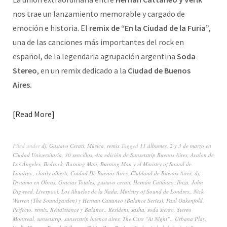
nos trae un lanzamiento memorable y cargado de
emoción e historia. El
remix de “En la Ciudad de la Furia”,
una de las canciones más importantes del rock en
español, de la legendaria agrupación argentina
Soda
Stereo
, en un remix dedicado a la
Ciudad de Buenos
Aires.
Read More
Filed under
dj
,
Gustavo Cerati
,
Música
,
remix
Tagged
11 álbumes
,
2 y 3 de marzo en
Ciudad Universitaria
,
30 sencillos
,
4ta edición de Sunsetstrip Buenos Aires
,
Avalon de
Los Ángeles
,
Bedrock
,
Burning Man
,
Burning Man y el Ministry of Sound de
Londres.
,
charly alberti
,
Ciudad De Buenos Aires
,
Clubland de Buenos Aires
,
dj
,
Dynamo en Obras
,
Gracias Totales
,
gustavo cerati
,
Hernán Cattáneo
,
Ibiza
,
John
Digweed
,
Liverpool
,
Los Abuelos de la Nada
,
Ministry of Sound de Londres.
,
Nick
Warren (The Soundgarden) y Hernan Cattaneo (Balance Series)
,
Paul Oakenfold
,
Perfecto
,
remix
,
Renaissance y Balance.
,
Resident
,
sasha
,
soda stereo
,
Stereo
Montreal
,
sunsetstrip
,
sunsetstrip buenos aires
,
The Cure “At Night”.
,
Urbana Play
,