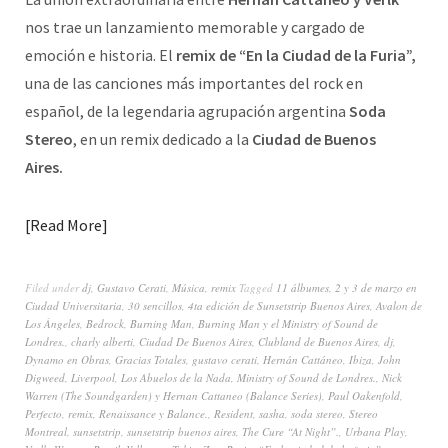
nos trae un lanzamiento memorable y cargado de
emoción e historia. El
remix de “En la Ciudad de la Furia”,
una de las canciones más importantes del rock en
español, de la legendaria agrupación argentina
Soda
Stereo
, en un remix dedicado a la
Ciudad de Buenos
Aires.
Read More
Filed under
dj
,
Gustavo Cerati
,
Música
,
remix
Tagged
11 álbumes
,
2 y 3 de marzo en
Ciudad Universitaria
,
30 sencillos
,
4ta edición de Sunsetstrip Buenos Aires
,
Avalon de
Los Ángeles
,
Bedrock
,
Burning Man
,
Burning Man y el Ministry of Sound de
Londres.
,
charly alberti
,
Ciudad De Buenos Aires
,
Clubland de Buenos Aires
,
dj
,
Dynamo en Obras
,
Gracias Totales
,
gustavo cerati
,
Hernán Cattáneo
,
Ibiza
,
John
Digweed
,
Liverpool
,
Los Abuelos de la Nada
,
Ministry of Sound de Londres.
,
Nick
Warren (The Soundgarden) y Hernan Cattaneo (Balance Series)
,
Paul Oakenfold
,
Perfecto
,
remix
,
Renaissance y Balance.
,
Resident
,
sasha
,
soda stereo
,
Stereo
Montreal
,
sunsetstrip
,
sunsetstrip buenos aires
,
The Cure “At Night”.
,
Urbana Play
,