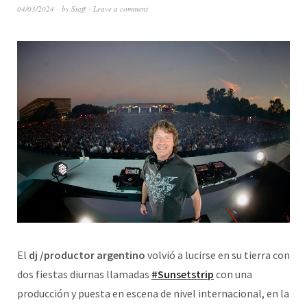
04/03/2024
by
Staff
Leave a comment
El
dj /productor argentino
volvió a lucirse en su tierra con
dos fiestas diurnas llamadas
#Sunsetstrip
con una
producción y puesta en escena de nivel internacional, en la