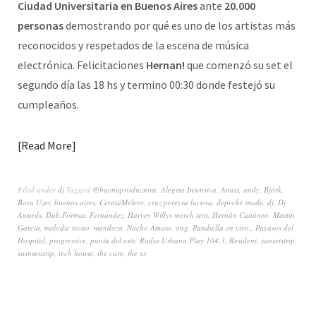
Ciudad Universitaria en Buenos Aires
ante
20.000
personas
demostrando por qué es uno de los artistas más
reconocidos y respetados de la escena de música
electrónica.
Felicitaciones
Hernan!
que comenzó su set el
segundo día las 18 hs
y termino
00:30
donde festejó su
cumpleaños.
Read More
Filed under
dj
Tagged
@buenaproductora
,
Alegria Intensiva
,
Anais
,
andy
,
Björk
,
Bora Uzer
,
buenos aires
,
Cerati/Melero
,
cruz pereyra lucena
,
depeche mode
,
dj
,
Dj
Awards
,
Dub.Format
,
Fernandez
,
Harvey Willys merch tent
,
Hernán Cattáneo
,
Martin
Garcia
,
melodic tecno
,
mendoza
,
Nacho Amato
,
ong
,
Pandiella en vivo.
,
Payasos del
Hospital
,
progressive
,
punta del este
,
Radio Urbana Play 104.3
,
Resident
,
sunsetstrip
,
susnsetstrip
,
tech house
,
the cure
,
the xx