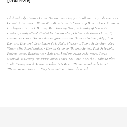
Read More
Filed under
dj
,
Gustavo Cerati
,
Música
,
remix
Tagged
11 álbumes
,
2 y 3 de marzo en
Ciudad Universitaria
,
30 sencillos
,
4ta edición de Sunsetstrip Buenos Aires
,
Avalon de
Los Ángeles
,
Bedrock
,
Burning Man
,
Burning Man y el Ministry of Sound de
Londres.
,
charly alberti
,
Ciudad De Buenos Aires
,
Clubland de Buenos Aires
,
dj
,
Dynamo en Obras
,
Gracias Totales
,
gustavo cerati
,
Hernán Cattáneo
,
Ibiza
,
John
Digweed
,
Liverpool
,
Los Abuelos de la Nada
,
Ministry of Sound de Londres.
,
Nick
Warren (The Soundgarden) y Hernan Cattaneo (Balance Series)
,
Paul Oakenfold
,
Perfecto
,
remix
,
Renaissance y Balance.
,
Resident
,
sasha
,
soda stereo
,
Stereo
Montreal
,
sunsetstrip
,
sunsetstrip buenos aires
,
The Cure “At Night”.
,
Urbana Play
,
Verlk
,
Warung Brasil
,
Yellow en Tokio
,
Zeta Bosio
,
“En la ciudad de la furia”
,
“Himno de mi Corazón”
,
“Sép7imo día” del Cirque du Soleil