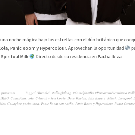
una noche mágica bajo las estrellas con el dúo británico que con
ola, Panic Room y Hypercolour.
Aprovechan la oportunidad
pa
m
Spiritual Milk
Directo desde su residencia en
Pacha Ibiza
,
primavera
Tagged
"Breathe"
,
#allnightlong
,
#CamelphatBA #PrimaveraElectrónica #All
OMBO
,
CamelPhat
,
cola
,
Cristoph y Jem Cooke
,
Dave Whelan
,
Jake Bugg y Kölsch
,
Liverpool
,
Noel Gallagher
,
pacha ibiza
,
Panic Room con Au/Ra
,
Panic Room y Hypercolour
,
Punta Carrasc