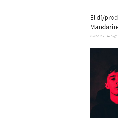
El dj/pro
Mandarine
07/06/2024
by
Staff