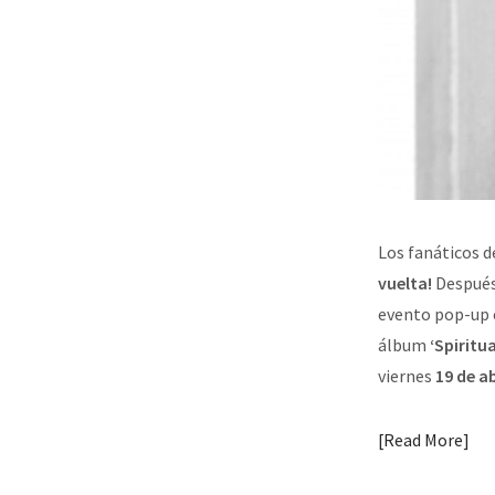
Los fanáticos d
vuelta!
Después 
evento pop-up 
álbum
‘Spiritua
viernes
19 de ab
Read More