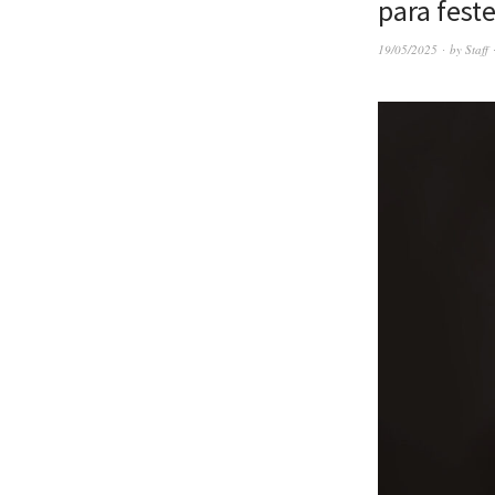
para feste
19/05/2025
by
Staff