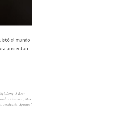
quistó el mundo
ra presentan
NightLong
,
3 Beat
London Grammar
,
Max
o
,
residencia
,
Spiritual