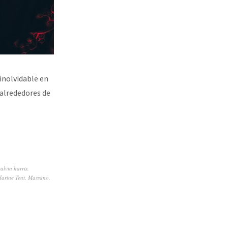
inolvidable en
 alrededores de
calvin harris
,
arine Tent
,
Massano
,