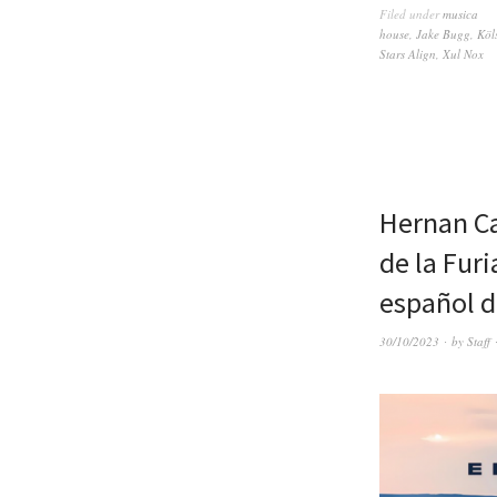
Filed under
musica
house
,
Jake Bugg
,
Köl
Stars Align
,
Xul Nox
Hernan Ca
de la Fur
español d
30/10/2023
by
Staff