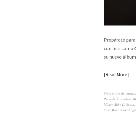
Prepárate para 
con hits como
C
su nuevo álbu
Read More
Filed under
dj
,
musica
Records
,
ban talent
,
B
Milner
,
Mike Di Scala
,
Milk
,
When Stars Align