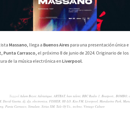
tista
Massano
, llega a
Buenos Aires
para una presentación única e 
, Punta Carrasco,
el próximo 8 de junio de 2024. Originario de los
tura de la música electrónica en
Liverpool.
Tagged
Adam Beyer
,
Adriatique
,
ARTBAT
,
ban talent
,
BBC Radio 1
,
Beatport.
,
BOMBO
,
M
,
David Guetta
,
dj
,
djs
,
electronica
,
FISHER
,
HI-LO
,
Kiss FM
,
Liverpool
,
Mandarine Park
,
Mand
ong
,
Punta Carrasco
,
Simulate
,
Sirius XM
,
Tale Of Us.
,
techno
,
Vintage Culture