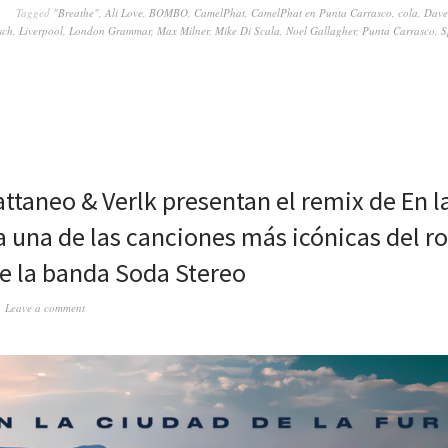
Tagged
"Breathe"
,
Ali Love
,
BOMBO
,
CamelPhat
,
CamelPhat en Punta Carrasco
,
cola
,
Dave
sch
,
Liverpool
,
London Grammar
,
Max Milner
,
Mike Di Scala
,
Noel Gallagher
,
Punta Carrasco
,
S
ttaneo & Verlk presentan el remix de En l
ia una de las canciones más icónicas del r
e la banda Soda Stereo
Leave a comment