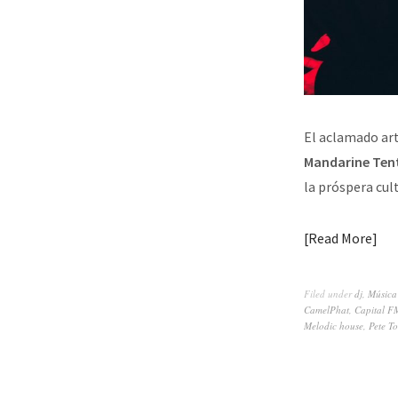
El aclamado ar
Mandarine Tent
la próspera cul
Read More
Filed under
dj
,
Música
CamelPhat
,
Capital F
Melodic house
,
Pete T