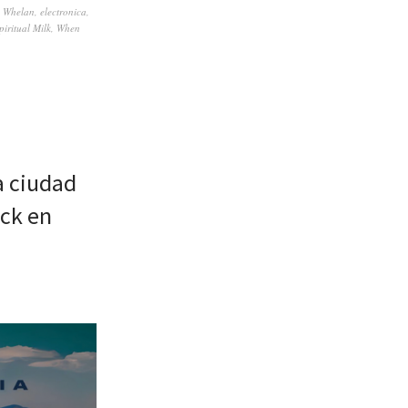
 Whelan
,
electronica
,
piritual Milk
,
When
a ciudad
ock en