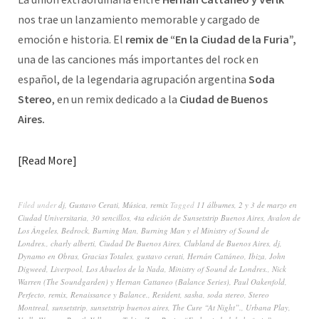
nos trae un lanzamiento memorable y cargado de
emoción e historia. El
remix de “En la Ciudad de la Furia”,
una de las canciones más importantes del rock en
español, de la legendaria agrupación argentina
Soda
Stereo
, en un remix dedicado a la
Ciudad de Buenos
Aires.
Read More
Filed under
dj
,
Gustavo Cerati
,
Música
,
remix
Tagged
11 álbumes
,
2 y 3 de marzo en
Ciudad Universitaria
,
30 sencillos
,
4ta edición de Sunsetstrip Buenos Aires
,
Avalon de
Los Ángeles
,
Bedrock
,
Burning Man
,
Burning Man y el Ministry of Sound de
Londres.
,
charly alberti
,
Ciudad De Buenos Aires
,
Clubland de Buenos Aires
,
dj
,
Dynamo en Obras
,
Gracias Totales
,
gustavo cerati
,
Hernán Cattáneo
,
Ibiza
,
John
Digweed
,
Liverpool
,
Los Abuelos de la Nada
,
Ministry of Sound de Londres.
,
Nick
Warren (The Soundgarden) y Hernan Cattaneo (Balance Series)
,
Paul Oakenfold
,
Perfecto
,
remix
,
Renaissance y Balance.
,
Resident
,
sasha
,
soda stereo
,
Stereo
Montreal
,
sunsetstrip
,
sunsetstrip buenos aires
,
The Cure “At Night”.
,
Urbana Play
,