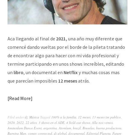
Aca llegando al final de
2021,
una año muy diferente que
comencé dando vueltas por el borde de la pileta tratando
de encontrar algo para hacer con mi vida profesional y
termine participando en unos shows increíbles, editando
un
libro
, un documental en
Netflix
y muchas cosas mas
que parecían imposibles
12 meses
atrás.
Read More
Filed under
dj
,
Música
Tagged
100% a la familia
,
12 meses
,
13 meses isn publico
,
2020
,
2022
,
22 años
,
3 shows en el ADE
,
4 Sold-out shows
,
Alla nos vemos
,
Amsterdam Dance Event
,
argentina
,
Atomium
,
brazil
,
Bruselas
,
buena productora
,
Burning Man
,
comer
,
connected
,
dj global
,
documental
,
Editorial Planeta
,
Future