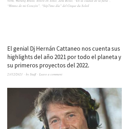
Verlk
,
Warung Brasil
,
Yellow en Tokio
,
Zeta Bosio
,
“En la ciudad de la furia”
,
“Himno de mi Corazón”
,
“Sép7imo día” del Cirque du Soleil
El genial Dj Hernán Cattaneo nos cuenta sus
highlights del año 2021 por todo el planeta y
su primeros proyectos del 2022.
23/12/2021
by
Staff
Leave a comment