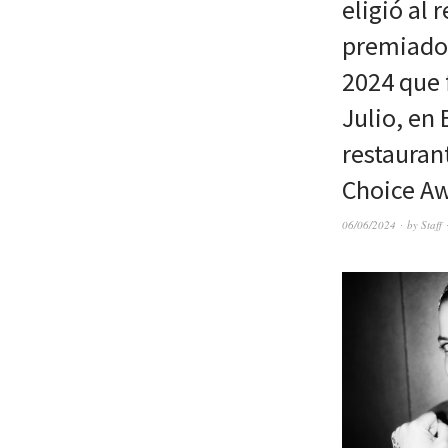
eligió al 
premiados
2024 que 
Julio, en
restauran
Choice Aw
06/06/2024
by
Staff