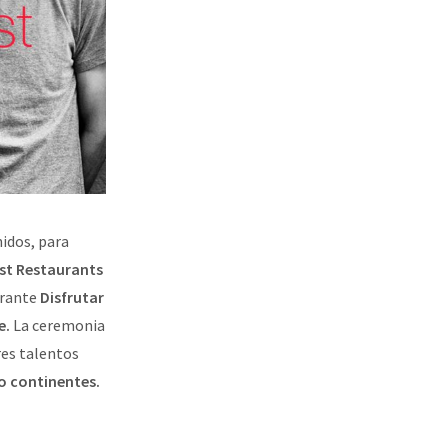
idos, para
est Restaurants
urante
Disfrutar
e.
La ceremonia
es talentos
o continentes.