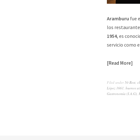
Aramburu
fue e
los restaurante
1954
, es conoci
servicio como e
Read More
Filed under
50 Best
,
c
López 1661
,
buenos ai
Gastronomía (I.A.G)
,