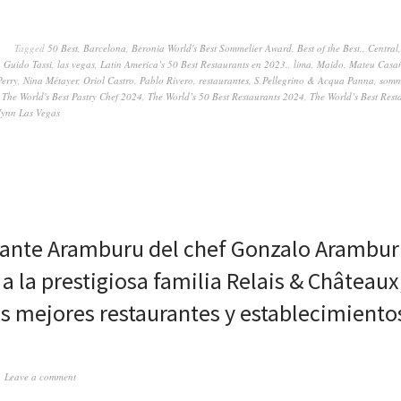
Tagged
50 Best
,
Barcelona
,
Beronia World's Best Sommelier Award
,
Best of the Best.
,
Central
,
Guido Tassi
,
las vegas
,
Latin America’s 50 Best Restaurants en 2023.
,
lima
,
Maido
,
Mateu Casa
Perry
,
Nina Métayer
,
Oriol Castro
,
Pablo Rivero
,
restaurantes
,
S.Pellegrino & Acqua Panna
,
somm
,
The World's Best Pastry Chef 2024
,
The World’s 50 Best Restaurants 2024
,
The World’s Best Rest
ynn Las Vegas
rante Aramburu del chef Gonzalo Arambur
 a la prestigiosa familia Relais & Châteaux
os mejores restaurantes y establecimiento
Leave a comment