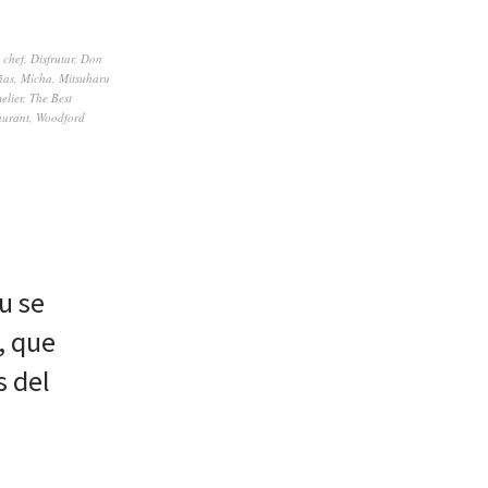
,
chef
,
Disfrutar
,
Don
ñas
,
Micha
,
Mitsuharu
elier
,
The Best
aurant
,
Woodford
u se
, que
s del