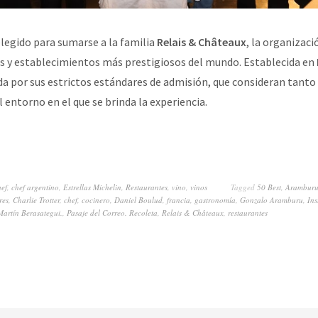
legido para sumarse a la familia
Relais & Châteaux
, la organizaci
s y establecimientos más prestigiosos del mundo. Establecida en
da por sus estrictos estándares de admisión, que consideran tanto 
l entorno en el que se brinda la experiencia.
hef
,
chef argentino
,
Estrellas Michelin
,
Restaurantes
,
vino
,
vinos
Tagged
50 Best
,
Arambur
res
,
Charlie Trotter
,
chef
,
cocinero
,
Daniel Boulud
,
francia
,
gastronomía
,
Gonzalo Aramburu
,
Ins
Martín Berasategui.
,
Pasaje del Correo. Recoleta
,
Relais & Châteaux
,
restaurantes