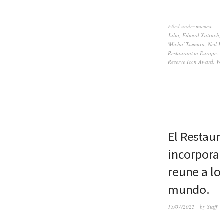
Filed under
musica
Julio
,
Eduard Xatruch
'Micha' Tsumura
,
Neil 
Restaurant in Europe.
Reserve Icon Award
,
W
El Restau
incorpora
reune a l
mundo.
15/07/2022
by
Staff