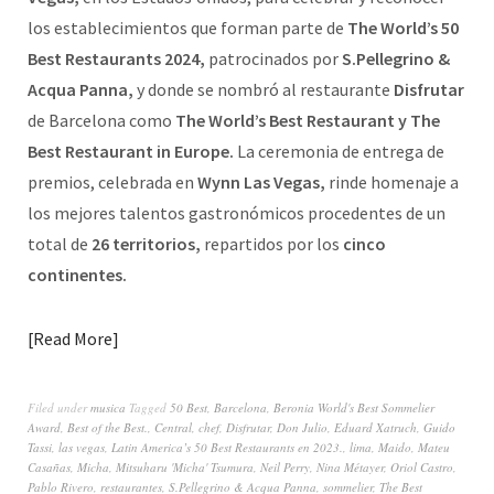
los establecimientos que forman parte de
The World’s 50
Best Restaurants 2024,
patrocinados por
S.Pellegrino &
Acqua Panna,
y donde se nombró al restaurante
Disfrutar
de Barcelona como
The World’s Best Restaurant y The
Best Restaurant in Europe.
La ceremonia de entrega de
premios, celebrada en
Wynn Las Vegas,
rinde homenaje a
los mejores talentos gastronómicos procedentes de un
total de
26 territorios,
repartidos por los
cinco
continentes.
Read More
Filed under
musica
Tagged
50 Best
,
Barcelona
,
Beronia World's Best Sommelier
Award
,
Best of the Best.
,
Central
,
chef
,
Disfrutar
,
Don Julio
,
Eduard Xatruch
,
Guido
Tassi
,
las vegas
,
Latin America’s 50 Best Restaurants en 2023.
,
lima
,
Maido
,
Mateu
Casañas
,
Micha
,
Mitsuharu 'Micha' Tsumura
,
Neil Perry
,
Nina Métayer
,
Oriol Castro
,
Pablo Rivero
,
restaurantes
,
S.Pellegrino & Acqua Panna
,
sommelier
,
The Best