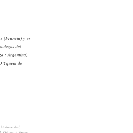
os
(Francia) y
es
bodegas del
a ( Argentina)
.
D’Yquem de
,
biodiversidad
,
1
,
Château d’Yquem
,