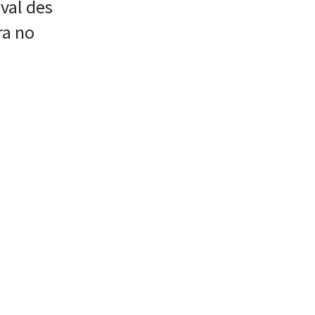
val des
ra no