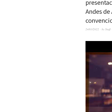
presentac
Andes de 
convenci
24/03/2022
by
Staff