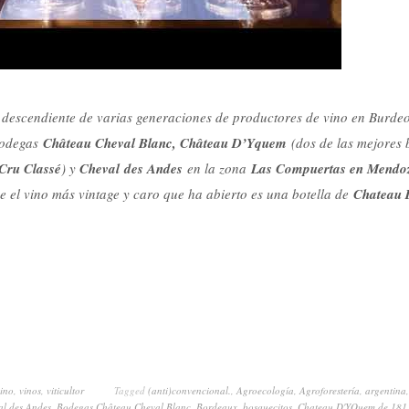
descendiente de varias generaciones de productores de vino en Burde
Bodegas
Château Cheval Blanc, Château D’Yquem
(dos de las mejores 
Cru Classé
) y
Cheval
des Andes
en la zona
Las Compuertas en Mendoz
e el vino más vintage y caro que ha abierto es una botella de
Chateau 
ino
,
vinos
,
viticultor
Tagged
(anti)convencional.
,
Agroecología
,
Agroforestería
,
argentina
l des Andes
,
Bodegas Château Cheval Blanc
,
Bordeaux
,
bosquecitos
,
Chateau D'YQuem de 181