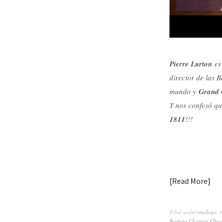
Pierre Lurton
es 
director de las 
mundo y
Grand 
Y nos confesó qu
1811
!!!
Read More
Filed under
enologo
,
v
Bodega Chateau Cheva