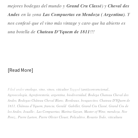
mejores bodegas del mundo y
Grand Cru Classé
) y
Cheval
des
Andes
en la zona
Las Compuertas en Mendoza ( Argentina)
. Y
nos confesó que el vino más vintage y caro que ha abierto es
una botella de
Chateau D’Yquem de 1811
!!!
Read More
Filed under
enologo
,
vino
,
vinos
,
viticultor
Tagged
(anti)convencional.
,
Agroecología
,
Agroforestería
,
argentina
,
biodiversidad
,
Bodega Chateau Cheval des
Andes
,
Bodegas Château Cheval Blanc
,
Bordeaux
,
bosquecitos
,
Chateau D'YQuem de
1811
,
Château d’Yquem
,
francia
,
Gerald Gabillet
,
Grand Cru Classé
,
Grand Cru de
los Andes
,
Joualle:
,
Las Compuertas
,
Marina Gayan
,
Master of Wine
,
mendoza
,
Noe
Perez.
,
Pierre Lurton
,
Pierre Olivier Clouet
,
Policultivo
,
Rosario Todo
,
viticultura