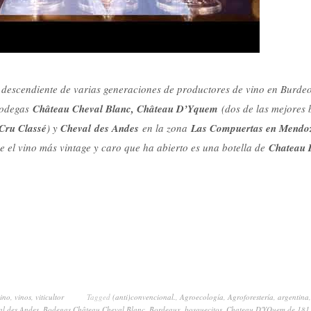
descendiente de varias generaciones de productores de vino en Burde
Bodegas
Château Cheval Blanc, Château D’Yquem
(dos de las mejores 
Cru Classé
) y
Cheval
des Andes
en la zona
Las Compuertas en Mendoz
e el vino más vintage y caro que ha abierto es una botella de
Chateau 
ino
,
vinos
,
viticultor
Tagged
(anti)convencional.
,
Agroecología
,
Agroforestería
,
argentina
l des Andes
,
Bodegas Château Cheval Blanc
,
Bordeaux
,
bosquecitos
,
Chateau D'YQuem de 181