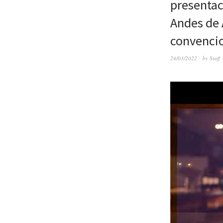
presentac
Andes de 
convenci
24/03/2022
by
Staff