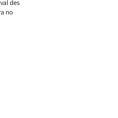
val des
ra no