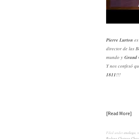
Pierre Lurton
es 
director de las 
mundo y
Grand 
Y nos confesó qu
1811
!!!
Read More
Filed under
enologo
,
v
Bodega Chateau Cheva