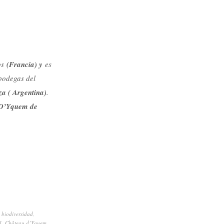
os
(Francia) y
es
bodegas del
a ( Argentina)
.
D’Yquem de
,
biodiversidad
,
1
,
Château d’Yquem
,