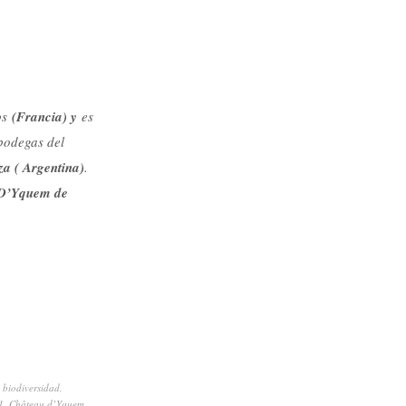
os
(Francia) y
es
bodegas del
a ( Argentina)
.
D’Yquem de
,
biodiversidad
,
1
,
Château d’Yquem
,