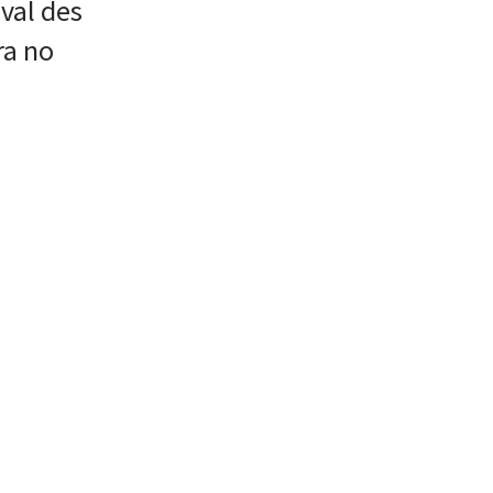
val des
ra no