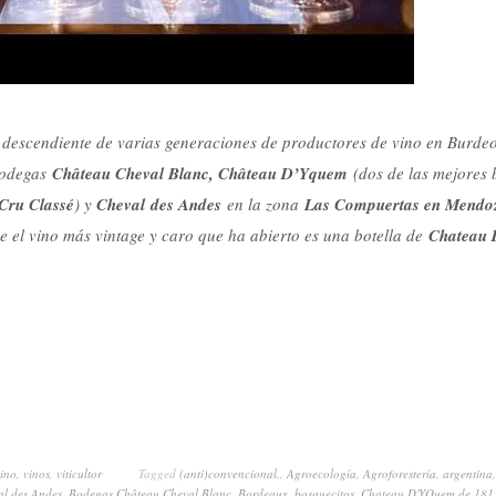
descendiente de varias generaciones de productores de vino en Burde
Bodegas
Château Cheval Blanc, Château D’Yquem
(dos de las mejores 
Cru Classé
) y
Cheval
des Andes
en la zona
Las Compuertas en Mendoz
e el vino más vintage y caro que ha abierto es una botella de
Chateau 
ino
,
vinos
,
viticultor
Tagged
(anti)convencional.
,
Agroecología
,
Agroforestería
,
argentina
l des Andes
,
Bodegas Château Cheval Blanc
,
Bordeaux
,
bosquecitos
,
Chateau D'YQuem de 181