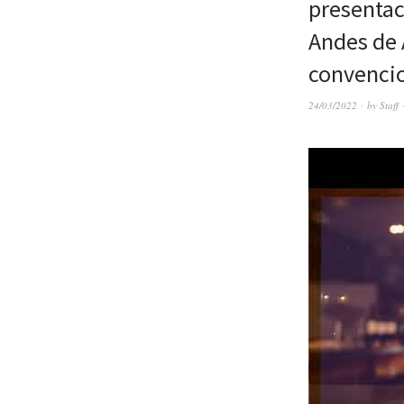
presentac
Andes de 
convenci
24/03/2022
by
Staff