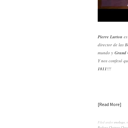
Pierre Lurton
es 
director de las 
mundo y
Grand 
Y nos confesó qu
1811
!!!
Read More
Filed under
enologo
,
v
Bodega Chateau Cheva