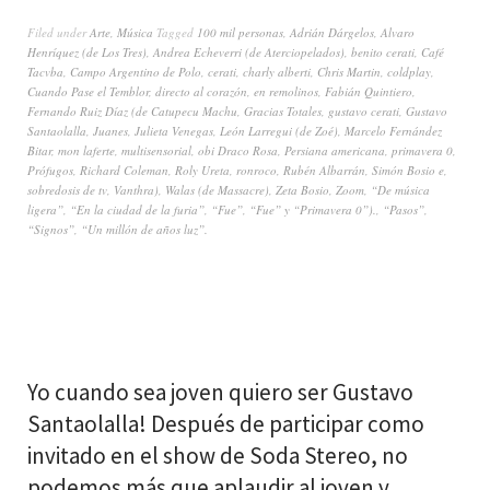
Filed under
Arte
,
Música
Tagged
100 mil personas
,
Adrián Dárgelos
,
Alvaro
Henríquez (de Los Tres)
,
Andrea Echeverri (de Aterciopelados)
,
benito cerati
,
Café
Tacvba
,
Campo Argentino de Polo
,
cerati
,
charly alberti
,
Chris Martin
,
coldplay
,
Cuando Pase el Temblor
,
directo al corazón
,
en remolinos
,
Fabián Quintiero
,
Fernando Ruiz Díaz (de Catupecu Machu
,
Gracias Totales
,
gustavo cerati
,
Gustavo
Santaolalla
,
Juanes
,
Julieta Venegas
,
León Larregui (de Zoé)
,
Marcelo Fernández
Bitar
,
mon laferte
,
multisensorial
,
obi Draco Rosa
,
Persiana americana
,
primavera 0
,
Prófugos
,
Richard Coleman
,
Roly Ureta
,
ronroco
,
Rubén Albarrán
,
Simón Bosio e
,
sobredosis de tv
,
Vanthra)
,
Walas (de Massacre)
,
Zeta Bosio
,
Zoom
,
“De música
ligera”
,
“En la ciudad de la furia”
,
“Fue”
,
“Fue” y “Primavera 0”).
,
“Pasos”
,
“Signos”
,
“Un millón de años luz”.
Yo cuando sea joven quiero ser Gustavo
Santaolalla! Después de participar como
invitado en el show de Soda Stereo, no
podemos más que aplaudir al joven y