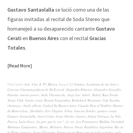
Gustavo Santaolalla
se lució como una de las
figuras invitadas al recital de Soda Stereo que
homanejeó a su desaparecido cantante
Gustavo
Cerati
en
Buenos Aires
con el recital
Gracias
Totales
.
Read More
Filed under
Arte
,
Cine & TV
,
Música
Tagged
21 Gramos
,
Academia de las Artes y
Ciencias Cinematográficas de Hollywood
,
Alejandra Palacios
,
Alejandro González
Iñárritu
,
amores perros
,
Andy Cherniavsky
,
Ange Lee
,
Arbol.
,
Babel
,
Bajo Fondo
Tango Club
,
benito cerati
,
Bersuit Vergarabat
,
Brokeback Mountain
,
Cafe Tacuba
,
charango
,
charly alberti
,
Ciudad De Buenos Aires
,
Cuando Pase el Temblor
,
Diarios
de Motocicleta.
,
Divididos
,
Eric Clapton
,
Fobia
,
Gracias Totales
,
gustavo cerati
,
Gustavo Santaolalla
,
Jarvis Coker
,
Jorge Drexler
,
Juanes
,
Julieta Venegas
,
La Vela
Puerca
,
León Gieco
,
les juro que lo veo”.
,
lo veo
,
Los Prisioneros
,
Maldita Vecindad
,
Mañanas Campestres.
,
Mareo
,
Molotow
,
Narcos
,
Oscar
,
República Argentina
,
Río de
la Plata
,
ronroco
,
Segio Chiapetta
,
Sepan que mi Papa esta en todos ustedes
,
soda