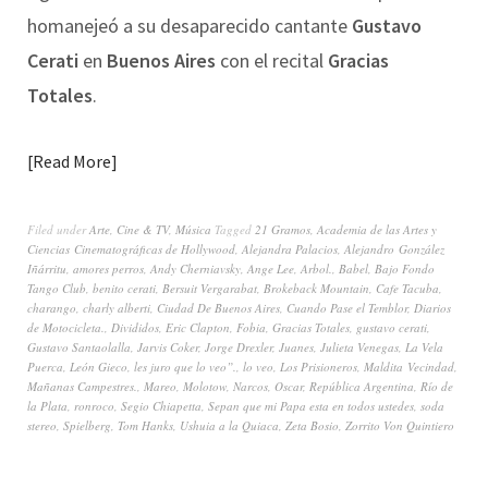
homanejeó a su desaparecido cantante
Gustavo
Cerati
en
Buenos Aires
con el recital
Gracias
Totales
.
Read More
Filed under
Arte
,
Cine & TV
,
Música
Tagged
21 Gramos
,
Academia de las Artes y
Ciencias Cinematográficas de Hollywood
,
Alejandra Palacios
,
Alejandro González
Iñárritu
,
amores perros
,
Andy Cherniavsky
,
Ange Lee
,
Arbol.
,
Babel
,
Bajo Fondo
Tango Club
,
benito cerati
,
Bersuit Vergarabat
,
Brokeback Mountain
,
Cafe Tacuba
,
charango
,
charly alberti
,
Ciudad De Buenos Aires
,
Cuando Pase el Temblor
,
Diarios
de Motocicleta.
,
Divididos
,
Eric Clapton
,
Fobia
,
Gracias Totales
,
gustavo cerati
,
Gustavo Santaolalla
,
Jarvis Coker
,
Jorge Drexler
,
Juanes
,
Julieta Venegas
,
La Vela
Puerca
,
León Gieco
,
les juro que lo veo”.
,
lo veo
,
Los Prisioneros
,
Maldita Vecindad
,
Mañanas Campestres.
,
Mareo
,
Molotow
,
Narcos
,
Oscar
,
República Argentina
,
Río de
la Plata
,
ronroco
,
Segio Chiapetta
,
Sepan que mi Papa esta en todos ustedes
,
soda
stereo
,
Spielberg
,
Tom Hanks
,
Ushuia a la Quiaca
,
Zeta Bosio
,
Zorrito Von Quintiero