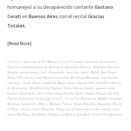
homanejeó a su desaparecido cantante
Gustavo
Cerati
en
Buenos Aires
con el recital
Gracias
Totales
.
Read More
Filed under
Arte
,
Cine & TV
,
Música
Tagged
21 Gramos
,
Academia de las Artes y
Ciencias Cinematográficas de Hollywood
,
Alejandra Palacios
,
Alejandro González
Iñárritu
,
amores perros
,
Andy Cherniavsky
,
Ange Lee
,
Arbol.
,
Babel
,
Bajo Fondo
Tango Club
,
benito cerati
,
Bersuit Vergarabat
,
Brokeback Mountain
,
Cafe Tacuba
,
charango
,
charly alberti
,
Ciudad De Buenos Aires
,
Cuando Pase el Temblor
,
Diarios
de Motocicleta.
,
Divididos
,
Eric Clapton
,
Fobia
,
Gracias Totales
,
gustavo cerati
,
Gustavo Santaolalla
,
Jarvis Coker
,
Jorge Drexler
,
Juanes
,
Julieta Venegas
,
La Vela
Puerca
,
León Gieco
,
les juro que lo veo”.
,
lo veo
,
Los Prisioneros
,
Maldita Vecindad
,
Mañanas Campestres.
,
Mareo
,
Molotow
,
Narcos
,
Oscar
,
República Argentina
,
Río de
la Plata
,
ronroco
,
Segio Chiapetta
,
Sepan que mi Papa esta en todos ustedes
,
soda
stereo
,
Spielberg
,
Tom Hanks
,
Ushuia a la Quiaca
,
Zeta Bosio
,
Zorrito Von Quintiero