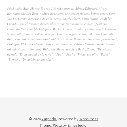
Filed under
Arte
,
Música
Tagged
100 mil personas
,
Adrián Dárgelos
,
Alvaro
Henríquez (de Los Tres)
,
Andrea Echeverri (de Aterciopelados)
,
benito cerati
,
Café
Tacvba
,
Campo Argentino de Polo
,
cerati
,
charly alberti
,
Chris Martin
,
coldplay
,
Cuando Pase el Temblor
,
directo al corazón
,
en remolinos
,
Fabián Quintiero
,
Fernando Ruiz Díaz (de Catupecu Machu
,
Gracias Totales
,
gustavo cerati
,
Gustavo
Santaolalla
,
Juanes
,
Julieta Venegas
,
León Larregui (de Zoé)
,
Marcelo Fernández
Bitar
,
mon laferte
,
multisensorial
,
obi Draco Rosa
,
Persiana americana
,
primavera 0
,
Prófugos
,
Richard Coleman
,
Roly Ureta
,
ronroco
,
Rubén Albarrán
,
Simón Bosio e
,
sobredosis de tv
,
Vanthra)
,
Walas (de Massacre)
,
Zeta Bosio
,
Zoom
,
“De música
ligera”
,
“En la ciudad de la furia”
,
“Fue”
,
“Fue” y “Primavera 0”).
,
“Pasos”
,
“Signos”
,
“Un millón de años luz”.
© 2026
Zarpado.
Powered by
WordPress
Theme: Weta by
Elmastudio
.