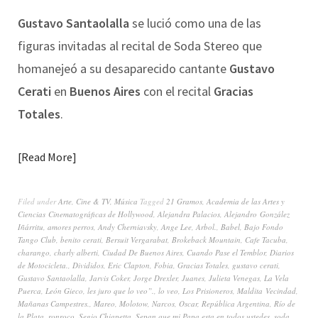
Gustavo Santaolalla
se lució como una de las
figuras invitadas al recital de Soda Stereo que
homanejeó a su desaparecido cantante
Gustavo
Cerati
en
Buenos Aires
con el recital
Gracias
Totales
.
Read More
Filed under
Arte
,
Cine & TV
,
Música
Tagged
21 Gramos
,
Academia de las Artes y
Ciencias Cinematográficas de Hollywood
,
Alejandra Palacios
,
Alejandro González
Iñárritu
,
amores perros
,
Andy Cherniavsky
,
Ange Lee
,
Arbol.
,
Babel
,
Bajo Fondo
Tango Club
,
benito cerati
,
Bersuit Vergarabat
,
Brokeback Mountain
,
Cafe Tacuba
,
charango
,
charly alberti
,
Ciudad De Buenos Aires
,
Cuando Pase el Temblor
,
Diarios
de Motocicleta.
,
Divididos
,
Eric Clapton
,
Fobia
,
Gracias Totales
,
gustavo cerati
,
Gustavo Santaolalla
,
Jarvis Coker
,
Jorge Drexler
,
Juanes
,
Julieta Venegas
,
La Vela
Puerca
,
León Gieco
,
les juro que lo veo”.
,
lo veo
,
Los Prisioneros
,
Maldita Vecindad
,
Mañanas Campestres.
,
Mareo
,
Molotow
,
Narcos
,
Oscar
,
República Argentina
,
Río de
la Plata
,
ronroco
,
Segio Chiapetta
,
Sepan que mi Papa esta en todos ustedes
,
soda