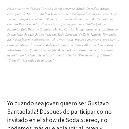
Filed under
Arte
,
Música
Tagged
100 mil personas
,
Adrián Dárgelos
,
Alvaro
Henríquez (de Los Tres)
,
Andrea Echeverri (de Aterciopelados)
,
benito cerati
,
Café
Tacvba
,
Campo Argentino de Polo
,
cerati
,
charly alberti
,
Chris Martin
,
coldplay
,
Cuando Pase el Temblor
,
directo al corazón
,
en remolinos
,
Fabián Quintiero
,
Fernando Ruiz Díaz (de Catupecu Machu
,
Gracias Totales
,
gustavo cerati
,
Gustavo
Santaolalla
,
Juanes
,
Julieta Venegas
,
León Larregui (de Zoé)
,
Marcelo Fernández
Bitar
,
mon laferte
,
multisensorial
,
obi Draco Rosa
,
Persiana americana
,
primavera 0
,
Prófugos
,
Richard Coleman
,
Roly Ureta
,
ronroco
,
Rubén Albarrán
,
Simón Bosio e
,
sobredosis de tv
,
Vanthra)
,
Walas (de Massacre)
,
Zeta Bosio
,
Zoom
,
“De música
ligera”
,
“En la ciudad de la furia”
,
“Fue”
,
“Fue” y “Primavera 0”).
,
“Pasos”
,
“Signos”
,
“Un millón de años luz”.
Yo cuando sea joven quiero ser Gustavo
Santaolalla! Después de participar como
invitado en el show de Soda Stereo, no
podemos más que aplaudir al joven y