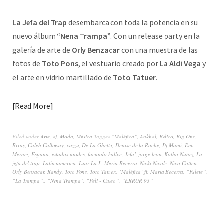
La Jefa del Trap
desembarca con toda la potencia en su
nuevo álbum
“Nena Trampa”
. Con un release party en la
galería de arte de
Orly Benzacar
con una muestra de las
fotos de
Toto Pons
, el vestuario creado por
La Aldi Vega
y
el arte en vidrio martillado de
Toto Tatuer.
Read More
Filed under
Arte
,
dj
,
Moda
,
Música
Tagged
"Maléfica”
,
Ankhal
,
Belico
,
Big One
,
Brray
,
Caleb Calloway
,
cazzu
,
De La Ghetto
,
Denise de la Roche
,
Dj Mami
,
Emi
Mernes
,
España
,
estados unidos
,
facundo ballve
,
Jefa’
,
jorge leon
,
Kotho Nuñez
,
La
jefa del trap
,
Latínoamerica
,
Luar La L
,
Maria Becerra
,
Nicki Nicole
,
Nico Cotton
,
Orly Benzacar
,
Randy
,
Toto Pons
,
Toto Tatuer.
,
‘Maléfica’ ft. Maria Becerra
,
“Fulete”
,
“La Trampa”.
,
“Nena Trampa”
,
“Peli - Culeo”
,
”ERROR 93”