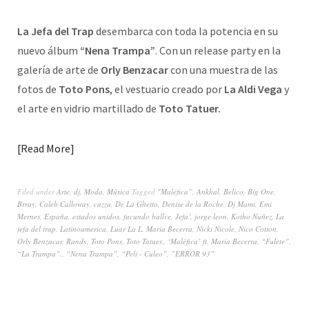
La Jefa del Trap
desembarca con toda la potencia en su
nuevo álbum
“Nena Trampa”
. Con un release party en la
galería de arte de
Orly Benzacar
con una muestra de las
fotos de
Toto Pons
, el vestuario creado por
La Aldi Vega
y
el arte en vidrio martillado de
Toto Tatuer.
Read More
Filed under
Arte
,
dj
,
Moda
,
Música
Tagged
"Maléfica”
,
Ankhal
,
Belico
,
Big One
,
Brray
,
Caleb Calloway
,
cazzu
,
De La Ghetto
,
Denise de la Roche
,
Dj Mami
,
Emi
Mernes
,
España
,
estados unidos
,
facundo ballve
,
Jefa’
,
jorge leon
,
Kotho Nuñez
,
La
jefa del trap
,
Latínoamerica
,
Luar La L
,
Maria Becerra
,
Nicki Nicole
,
Nico Cotton
,
Orly Benzacar
,
Randy
,
Toto Pons
,
Toto Tatuer.
,
‘Maléfica’ ft. Maria Becerra
,
“Fulete”
,
“La Trampa”.
,
“Nena Trampa”
,
“Peli - Culeo”
,
”ERROR 93”