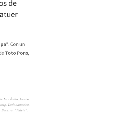
os de
Tatuer
mpa”
. Con un
de
Toto Pons
,
De La Ghetto
,
Denise
 trap
,
Latínoamerica
,
a Becerra
,
“Fulete”
,