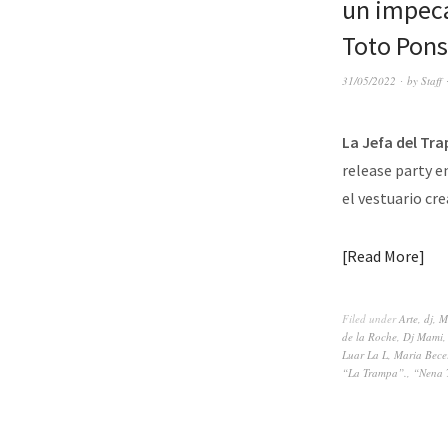
un impeca
Toto Pons,
31/05/2022
by
Staff
La Jefa del Tra
release party en
el vestuario cr
Read More
Filed under
Arte
,
dj
,
M
de la Roche
,
Dj Mami
Luar La L
,
Maria Bece
“La Trampa”.
,
“Nena 