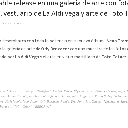
ble release en una galería de arte con fot
 vestuario de La Aldi vega y arte de Toto 
Leave a comment
p
desembarca con toda la potencia en su nuevo álbum
“Nena Tra
 la galería de arte de
Orly Benzacar
con una muestra de las fotos 
eado por
La Aldi Vega
y el arte en vidrio martillado de
Toto Tatuer.
oda
,
Música
Tagged
"Maléfica”
,
Ankhal
,
Belico
,
Big One
,
Brray
,
Caleb Calloway
,
cazzu
,
,
Emi Mernes
,
España
,
estados unidos
,
facundo ballve
,
Jefa’
,
jorge leon
,
Kotho Nuñez
,
La jefa del
rra
,
Nicki Nicole
,
Nico Cotton
,
Orly Benzacar
,
Randy
,
Toto Pons
,
Toto Tatuer.
,
‘Maléfica’ ft. Mari
Trampa”
,
“Peli - Culeo”
,
”ERROR 93”