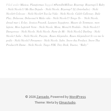
Filed under
Música
,
Plataformas
Tagged
#ParteDeMiTour
,
Bizarrap
,
Bizarrap12 Baby
- Nicki Nicole13 Me Has Dejado - Nicki Nicole
,
Bizarrap7 LL (Interludio) - Nicki
Nicole8 Colocao - Nicki Nicole9 Toa La Vida - Nicki Nicole
,
Caleb Calloway
,
Dale
Play
,
Delaossa
,
Delaossa14 Mala vida - Nicki Nicole15 Tengo To - Nicki Nicole
,
dread mar i
,
Evlay
,
Jessica Praznik
,
Lautaro Segafieno
,
Mauro de Tommaso
,
mon
laferte
,
Mon Laferte6 Verte - Nicki Nicole
,
Mora
,
Mora10 Perdido - Nicki Nicole11
Dangerous - Nicki Nicole
,
Nicki Nicole
,
Parte de Mi - Nicki Nicole2 Darling - Nicki
Nicole3 Sabe - Nicki Nicole
,
Ptazeta.
,
Rauw Alejandro
,
Rauw Alejandro4 Si vos me lo
pedís - Nicki Nicole5 Pensamos - Nicki Nicole
,
Sabe
,
Snow tha Product
,
Snow Tha
Product16 Dame - Nicki Nicole
,
Tiago PZK
,
Tiny Desk
,
Trueno
,
“Baby”
© 2026
Zarpado.
Powered by
WordPress
Theme: Weta by
Elmastudio
.