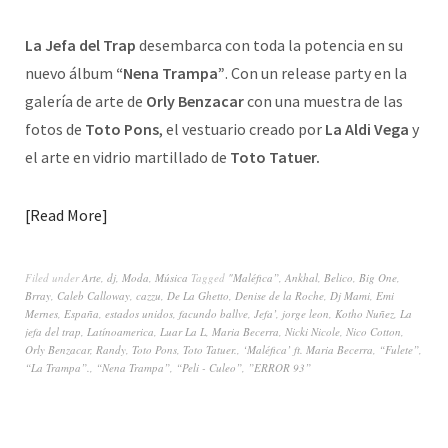
La Jefa del Trap
desembarca con toda la potencia en su
nuevo álbum
“Nena Trampa”
. Con un release party en la
galería de arte de
Orly Benzacar
con una muestra de las
fotos de
Toto Pons
, el vestuario creado por
La Aldi Vega
y
el arte en vidrio martillado de
Toto Tatuer.
Read More
Filed under
Arte
,
dj
,
Moda
,
Música
Tagged
"Maléfica”
,
Ankhal
,
Belico
,
Big One
,
Brray
,
Caleb Calloway
,
cazzu
,
De La Ghetto
,
Denise de la Roche
,
Dj Mami
,
Emi
Mernes
,
España
,
estados unidos
,
facundo ballve
,
Jefa’
,
jorge leon
,
Kotho Nuñez
,
La
jefa del trap
,
Latínoamerica
,
Luar La L
,
Maria Becerra
,
Nicki Nicole
,
Nico Cotton
,
Orly Benzacar
,
Randy
,
Toto Pons
,
Toto Tatuer.
,
‘Maléfica’ ft. Maria Becerra
,
“Fulete”
,
“La Trampa”.
,
“Nena Trampa”
,
“Peli - Culeo”
,
”ERROR 93”