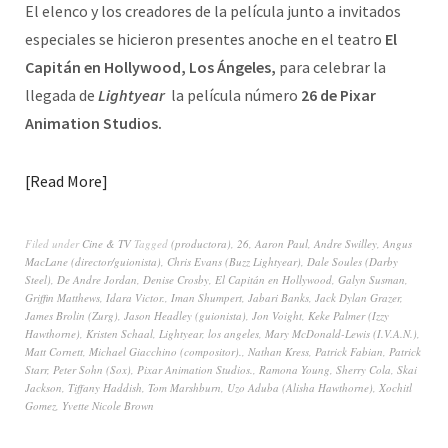
El elenco y los creadores de la película junto a invitados
especiales se hicieron presentes anoche en el teatro
El
Capitán en Hollywood, Los Ángeles,
para celebrar la
llegada de
Lightyear
la película número
26 de Pixar
Animation Studios.
Read More
Filed under
Cine & TV
Tagged
(productora)
,
26
,
Aaron Paul
,
Andre Swilley
,
Angus
MacLane (director/guionista)
,
Chris Evans (Buzz Lightyear)
,
Dale Soules (Darby
Steel)
,
De Andre Jordan
,
Denise Crosby
,
El Capitán en Hollywood
,
Galyn Susman
,
Griffin Matthews
,
Idara Victor.
,
Iman Shumpert
,
Jabari Banks
,
Jack Dylan Grazer
,
James Brolin (Zurg)
,
Jason Headley (guionista)
,
Jon Voight
,
Keke Palmer (Izzy
Hawthorne)
,
Kristen Schaal
,
Lightyear
,
los angeles
,
Mary McDonald-Lewis (I.V.A.N.)
,
Matt Cornett
,
Michael Giacchino (compositor).
,
Nathan Kress
,
Patrick Fabian
,
Patrick
Starr
,
Peter Sohn (Sox)
,
Pixar Animation Studios.
,
Ramona Young
,
Sherry Cola
,
Skai
Jackson
,
Tiffany Haddish
,
Tom Marshburn
,
Uzo Aduba (Alisha Hawthorne)
,
Xochitl
Gomez
,
Yvette Nicole Brown