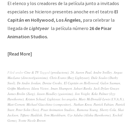
El elenco y los creadores de la película junto a invitados
especiales se hicieron presentes anoche en el teatro
El
Capitán en Hollywood, Los Ángeles,
para celebrar la
llegada de
Lightyear
la película número
26 de Pixar
Animation Studios.
Read More
Filed under
Cine & TV
Tagged
(productora)
,
26
,
Aaron Paul
,
Andre Swilley
,
Angus
MacLane (director/guionista)
,
Chris Evans (Buzz Lightyear)
,
Dale Soules (Darby
Steel)
,
De Andre Jordan
,
Denise Crosby
,
El Capitán en Hollywood
,
Galyn Susman
,
Griffin Matthews
,
Idara Victor.
,
Iman Shumpert
,
Jabari Banks
,
Jack Dylan Grazer
,
James Brolin (Zurg)
,
Jason Headley (guionista)
,
Jon Voight
,
Keke Palmer (Izzy
Hawthorne)
,
Kristen Schaal
,
Lightyear
,
los angeles
,
Mary McDonald-Lewis (I.V.A.N.)
,
Matt Cornett
,
Michael Giacchino (compositor).
,
Nathan Kress
,
Patrick Fabian
,
Patrick
Starr
,
Peter Sohn (Sox)
,
Pixar Animation Studios.
,
Ramona Young
,
Sherry Cola
,
Skai
Jackson
,
Tiffany Haddish
,
Tom Marshburn
,
Uzo Aduba (Alisha Hawthorne)
,
Xochitl
Gomez
,
Yvette Nicole Brown