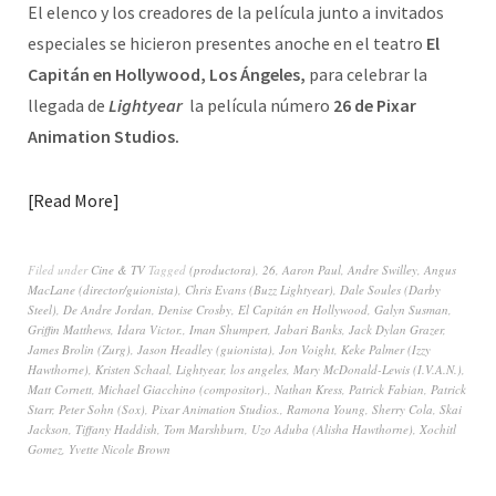
El elenco y los creadores de la película junto a invitados
especiales se hicieron presentes anoche en el teatro
El
Capitán en Hollywood, Los Ángeles,
para celebrar la
llegada de
Lightyear
la película número
26 de Pixar
Animation Studios.
Read More
Filed under
Cine & TV
Tagged
(productora)
,
26
,
Aaron Paul
,
Andre Swilley
,
Angus
MacLane (director/guionista)
,
Chris Evans (Buzz Lightyear)
,
Dale Soules (Darby
Steel)
,
De Andre Jordan
,
Denise Crosby
,
El Capitán en Hollywood
,
Galyn Susman
,
Griffin Matthews
,
Idara Victor.
,
Iman Shumpert
,
Jabari Banks
,
Jack Dylan Grazer
,
James Brolin (Zurg)
,
Jason Headley (guionista)
,
Jon Voight
,
Keke Palmer (Izzy
Hawthorne)
,
Kristen Schaal
,
Lightyear
,
los angeles
,
Mary McDonald-Lewis (I.V.A.N.)
,
Matt Cornett
,
Michael Giacchino (compositor).
,
Nathan Kress
,
Patrick Fabian
,
Patrick
Starr
,
Peter Sohn (Sox)
,
Pixar Animation Studios.
,
Ramona Young
,
Sherry Cola
,
Skai
Jackson
,
Tiffany Haddish
,
Tom Marshburn
,
Uzo Aduba (Alisha Hawthorne)
,
Xochitl
Gomez
,
Yvette Nicole Brown