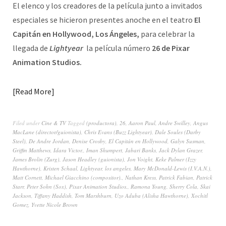
El elenco y los creadores de la película junto a invitados
especiales se hicieron presentes anoche en el teatro
El
Capitán en Hollywood, Los Ángeles,
para celebrar la
llegada de
Lightyear
la película número
26 de Pixar
Animation Studios.
Read More
Filed under
Cine & TV
Tagged
(productora)
,
26
,
Aaron Paul
,
Andre Swilley
,
Angus
MacLane (director/guionista)
,
Chris Evans (Buzz Lightyear)
,
Dale Soules (Darby
Steel)
,
De Andre Jordan
,
Denise Crosby
,
El Capitán en Hollywood
,
Galyn Susman
,
Griffin Matthews
,
Idara Victor.
,
Iman Shumpert
,
Jabari Banks
,
Jack Dylan Grazer
,
James Brolin (Zurg)
,
Jason Headley (guionista)
,
Jon Voight
,
Keke Palmer (Izzy
Hawthorne)
,
Kristen Schaal
,
Lightyear
,
los angeles
,
Mary McDonald-Lewis (I.V.A.N.)
,
Matt Cornett
,
Michael Giacchino (compositor).
,
Nathan Kress
,
Patrick Fabian
,
Patrick
Starr
,
Peter Sohn (Sox)
,
Pixar Animation Studios.
,
Ramona Young
,
Sherry Cola
,
Skai
Jackson
,
Tiffany Haddish
,
Tom Marshburn
,
Uzo Aduba (Alisha Hawthorne)
,
Xochitl
Gomez
,
Yvette Nicole Brown