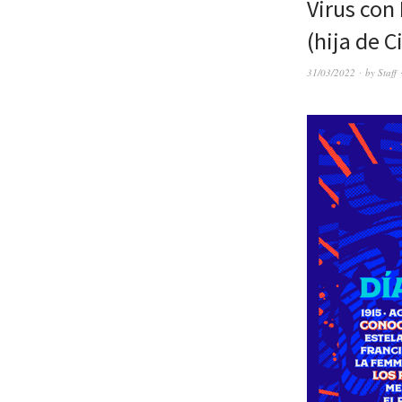
Virus con
(hija de C
31/03/2022
by
Staff