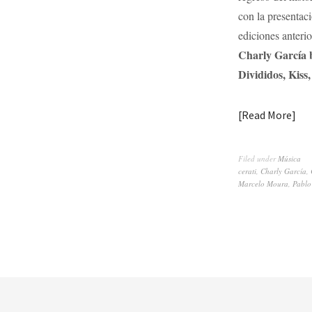
con la presentac
ediciones anteri
Charly García b
Divididos, Kiss
Read More
Filed under
Música
cerati
,
Charly García
,
Marcelo Moura
,
Pablo