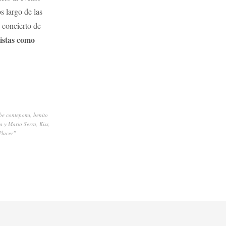
s largo de las
o concierto de
istas como
be contepomi
,
benito
a y Mario Serra
,
Kiss
,
Placer”