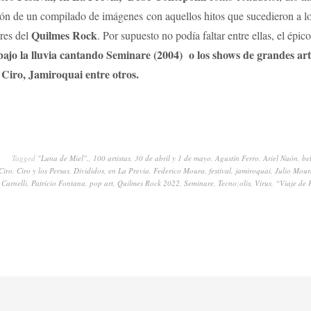
ión de un compilado de imágenes con aquellos hitos que sucedieron a lo
Quilmes Rock
ores del
. Por supuesto no podía faltar entre ellas, el épic
ajo la lluvia cantando Seminare (2004) o los shows de grandes art
, Ciro, Jamiroquai entre otros.
Tagged
"Luna de Miel".
,
100 artistas
,
30 de abril y 1 de mayo
,
Agustín Ferro
,
Ariel Naón
,
be
Ciro
,
Ciro y los Persas
,
Divididos
,
en La Previa
,
Federico Moura
,
festival
,
jamiroquai
,
Julio Mour
 Carnelli
,
Patricio Fontana
,
pop art
,
Quilmes Rock 2022
,
Seminare
,
Tecno;olis
,
Virus
,
“Viaje de 