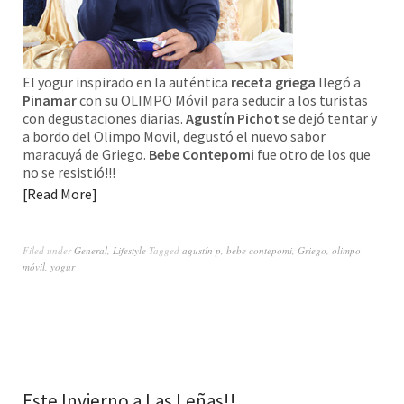
El yogur inspirado en la auténtica
receta griega
llegó a
Pinamar
con su OLIMPO Móvil para seducir a los turistas
con degustaciones diarias.
Agustín Pichot
se dejó tentar y
a bordo del Olimpo Movil, degustó el nuevo sabor
maracuyá de Griego.
Bebe Contepomi
fue otro de los que
no se resistió!!!
Read More
Filed under
General
,
Lifestyle
Tagged
agustín p
,
bebe contepomi
,
Griego
,
olimpo
móvil
,
yogur
Este Invierno a Las Leñas!!