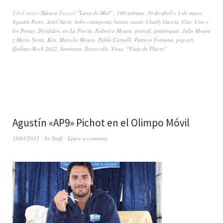
Filed under
Música
Tagged
"Luna de Miel".
,
100 artistas
,
30 de abril y 1 de mayo
,
Agustín Ferro
,
Ariel Naón
,
bebe contepomi
,
benito cerati
,
Charly García
,
Ciro
,
Ciro y
los Persas
,
Divididos
,
en La Previa
,
Federico Moura
,
festival
,
jamiroquai
,
Julio Moura
y Mario Serra
,
Kiss
,
Marcelo Moura
,
Pablo Carnelli
,
Patricio Fontana
,
pop art
,
Quilmes Rock 2022
,
Seminare
,
Tecno;olis
,
Virus
,
“Viaje de Placer”
Agustín «AP9» Pichot en el Olimpo Móvil
18/01/2012
by
Staff
Leave a comment