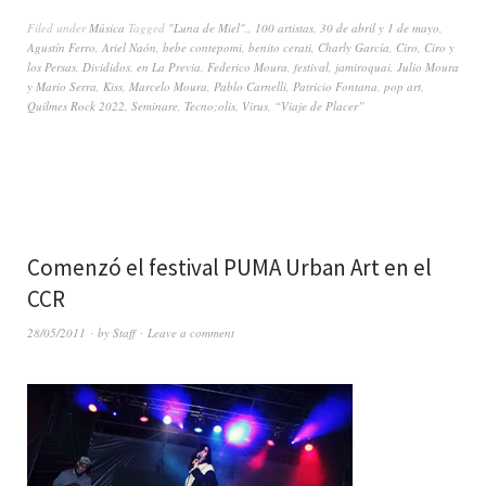
Filed under
Música
Tagged
"Luna de Miel".
,
100 artistas
,
30 de abril y 1 de mayo
,
Agustín Ferro
,
Ariel Naón
,
bebe contepomi
,
benito cerati
,
Charly García
,
Ciro
,
Ciro y
los Persas
,
Divididos
,
en La Previa
,
Federico Moura
,
festival
,
jamiroquai
,
Julio Moura
y Mario Serra
,
Kiss
,
Marcelo Moura
,
Pablo Carnelli
,
Patricio Fontana
,
pop art
,
Quilmes Rock 2022
,
Seminare
,
Tecno;olis
,
Virus
,
“Viaje de Placer”
Comenzó el festival PUMA Urban Art en el
CCR
28/05/2011
by
Staff
Leave a comment