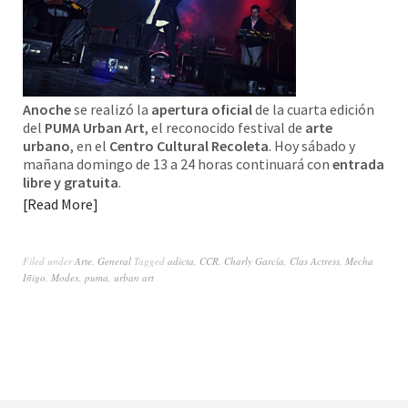
Anoche
se realizó la
apertura oficial
de la cuarta edición
del
PUMA Urban Art
, el reconocido festival de
arte
urbano
, en el
Centro Cultural Recoleta
. Hoy sábado y
mañana domingo de 13 a 24 horas continuará con
entrada
libre y gratuita
.
Read More
Filed under
Arte
,
General
Tagged
adicta
,
CCR
,
Charly García
,
Clas Actress
,
Mecha
Iñigo
,
Modex
,
puma
,
urban art