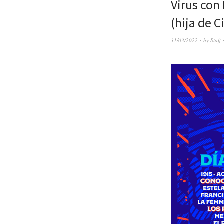
Virus con
(hija de C
31/03/2022
by
Staff