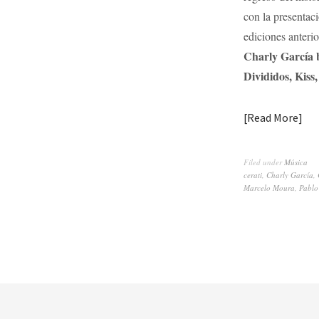
con la presentac
ediciones anteri
Charly García b
Divididos, Kiss
Read More
Filed under
Música
cerati
,
Charly García
,
Marcelo Moura
,
Pablo