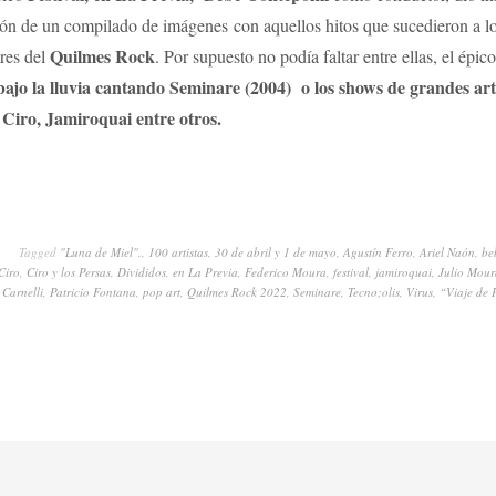
ión de un compilado de imágenes con aquellos hitos que sucedieron a lo
Quilmes Rock
ores del
. Por supuesto no podía faltar entre ellas, el épic
ajo la lluvia cantando Seminare (2004) o los shows de grandes art
, Ciro, Jamiroquai entre otros.
Tagged
"Luna de Miel".
,
100 artistas
,
30 de abril y 1 de mayo
,
Agustín Ferro
,
Ariel Naón
,
be
Ciro
,
Ciro y los Persas
,
Divididos
,
en La Previa
,
Federico Moura
,
festival
,
jamiroquai
,
Julio Mour
 Carnelli
,
Patricio Fontana
,
pop art
,
Quilmes Rock 2022
,
Seminare
,
Tecno;olis
,
Virus
,
“Viaje de 