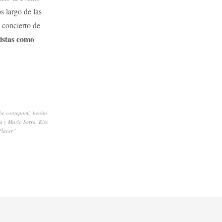
s largo de las
o concierto de
istas como
be contepomi
,
benito
a y Mario Serra
,
Kiss
,
Placer”