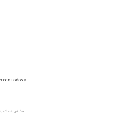
n con todos y
l
,
gilberto gil
,
leo