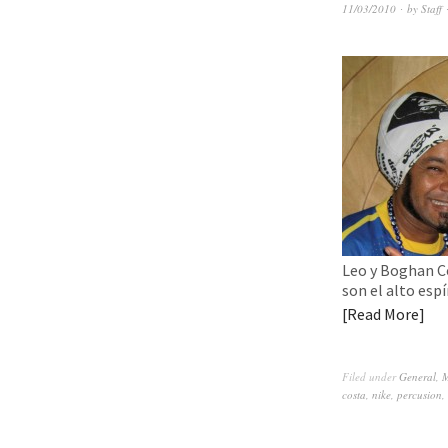
11/03/2010
by
Staff
Leo y Boghan Co
son el alto esp
Read More
Filed under
General
,
M
costa
,
nike
,
percusion
,