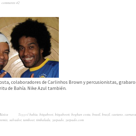
comments 42
sta, colaboradores de Carlinhos Brown y percusionistas, grabaro
íritu de Bahía. Nike Azul también.
úsica
Tagged
bahia
,
bitgaboot
,
bitgaboott
,
boghan costa
,
brasil
,
brazil
,
caetano
,
carnava
remix
,
salvador
,
tamboer
,
timbalada
,
zarpado
,
zarpado.com